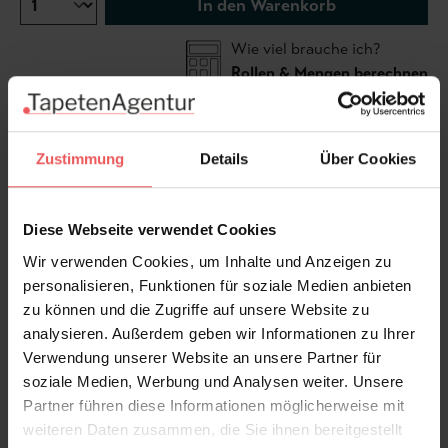
In den Warenkorb
Wie viel brauche ich?
Rollen & Mengen berechnen
Deco Palm, inspiriert von den exotischen Blättern in
Zustimmung
Details
Über Cookies
Miami, interpretiert das klassische Palmenmotiv in
einem zeitgenössischen geometrischen Stil. Diese
Diese Webseite verwendet Cookies
Interpretation hebt das traditionelle Design auf eine
neue und aufregende Ebene, die sowohl modern als
Wir verwenden Cookies, um Inhalte und Anzeigen zu
auch ansprechend ist.
personalisieren, Funktionen für soziale Medien anbieten
zu können und die Zugriffe auf unsere Website zu
analysieren. Außerdem geben wir Informationen zu Ihrer
Produktdetails
Verwendung unserer Website an unsere Partner für
soziale Medien, Werbung und Analysen weiter. Unsere
Versand & Zahlung
Partner führen diese Informationen möglicherweise mit
weiteren Daten zusammen, die Sie ihnen bereitgestellt