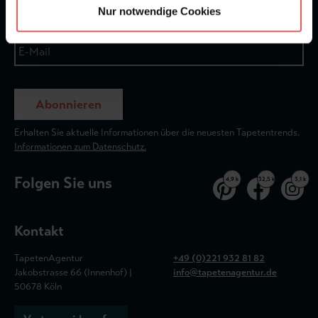
Nur notwendige Cookies
Abonnieren
Erhalten Sie aktuelle Informationen über die neuesten Tapetentrends.
Informationen zum Datenschutz.
Folgen Sie uns
4,9 k
32,5 k
3,1 k
Kontakt
TapetenAgentur
+49 (0)221 932 81 82
Jakobstrasse 66 (Innenhof) |
info@tapetenagentur.de
50678 Köln