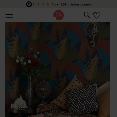
★
★
★
★
★
Bei 1245 Bewertungen
Zum Hauptinhalt springen