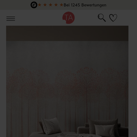
★
★
★
★
★
Bei 1245 Bewertungen
Zum Hauptinhalt springen