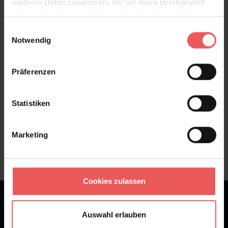
weiteren Daten zusammen, die Sie ihnen bereitgestellt
haben oder die sie im Rahmen Ihrer Nutzung der Dienste
Bewertungen
gesammelt haben.
Einwilligungsauswahl
Notwendig
FAQ
Teilen!
Präferenzen
Statistiken
Sie haben Fragen zum Produkt?
Frage stellen
Marketing
+49 (0)221 932 81 82
Cookies zulassen
★
★
★
★
★
Bei 1245 Bewertungen
Auswahl erlauben