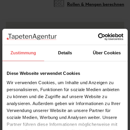
Rollen & Mengen berechnen
Sondermaße möglich.
Die Tapete ist zu groß oder zu
klein? Dieses Motiv kann individuell für Ihre Wand
angefertigt werden. Bitte kontaktieren Sie uns und
Zustimmung
Details
Über Cookies
wir erstellen Ihnen ein kostenloses, unverbindliches
Angebot.
Diese Webseite verwendet Cookies
Bitte beachten Sie,
dass je nach Sondergröße nur
Wir verwenden Cookies, um Inhalte und Anzeigen zu
Ausschnitte des Motivs sein können.
personalisieren, Funktionen für soziale Medien anbieten
zu können und die Zugriffe auf unsere Website zu
analysieren. Außerdem geben wir Informationen zu Ihrer
Verwendung unserer Website an unsere Partner für
Produktdetails
soziale Medien, Werbung und Analysen weiter. Unsere
Partner führen diese Informationen möglicherweise mit
Versand & Zahlung