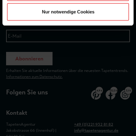
Newsletter
Nur notwendige Cookies
Abonnieren
Erhalten Sie aktuelle Informationen über die neuesten Tapetentrends.
Informationen zum Datenschutz.
Folgen Sie uns
4,9 k
32,5 k
3,1 k
Kontakt
TapetenAgentur
+49 (0)221 932 81 82
Jakobstrasse 66 (Innenhof) |
info@tapetenagentur.de