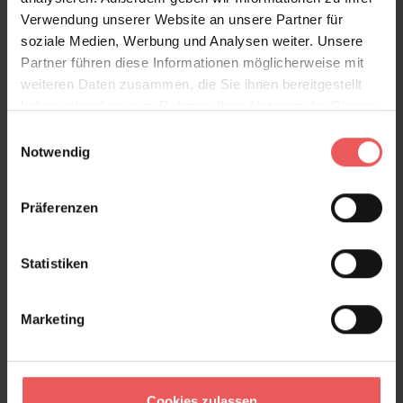
einen besonderen Anspruch an die Farbe und das
Verwendung unserer Website an unsere Partner für
Design stellen.
soziale Medien, Werbung und Analysen weiter. Unsere
Partner führen diese Informationen möglicherweise mit
Die Blumenwiese hat eine Höhe von ca. 150cm
weiteren Daten zusammen, die Sie ihnen bereitgestellt
Produktdetails
haben oder die sie im Rahmen Ihrer Nutzung der Dienste
gesammelt haben.
Einwilligungsauswahl
Notwendig
Versand & Zahlung
Bewertungen
Präferenzen
FAQ
Teilen!
Statistiken
Marketing
Sie haben Fragen zum Produkt?
Frage stellen
Cookies zulassen