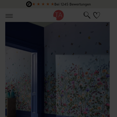
★
★
★
★
★
Bei 1245 Bewertungen
Zum Hauptinhalt springen