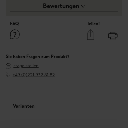
Bewertungen
FAQ
Teilen!
Sie haben Fragen zum Produkt?
Frage stellen
+49 (0)221 932 81 82
Produktgalerie überspringen
Varianten