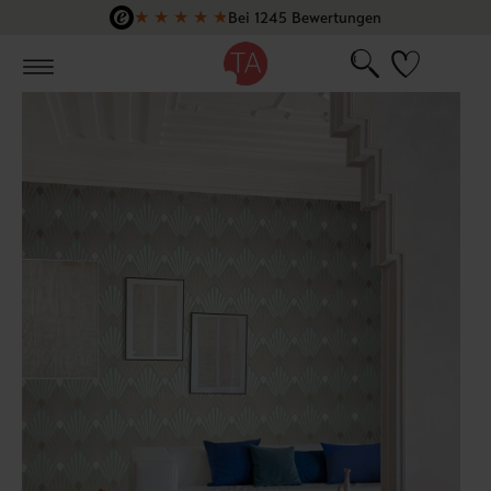
★
★
★
★
★
Bei 1245 Bewertungen
Zum Hauptinhalt springen