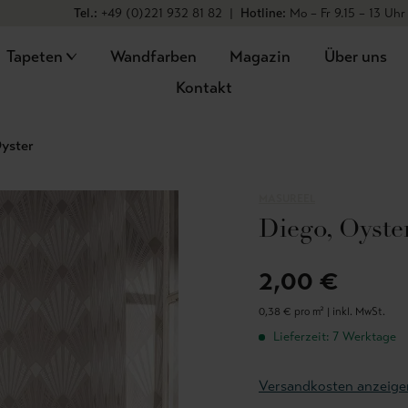
Tel.:
+49 (0)221 932 81 82
|
Hotline:
Mo – Fr 9.15 – 13 Uhr
Tapeten
Wandfarben
Magazin
Über uns
Kontakt
Oyster
MASUREEL
Diego, Oyste
2,00 €
0,38 € pro m² |
inkl. MwSt.
Lieferzeit: 7 Werktage
Versandkosten anzeige