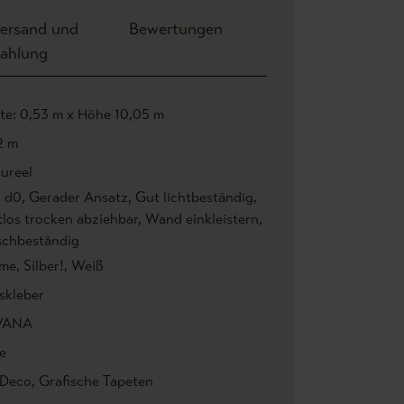
ersand und
Bewertungen
ahlung
ite: 0,53 m x Höhe 10,05 m
2 m
ureel
1 d0
, Gerader Ansatz
, Gut lichtbeständig
,
tlos trocken abziehbar
, Wand einkleistern
,
chbeständig
me
, Silber!
, Weiß
skleber
VANA
e
 Deco
, Grafische Tapeten