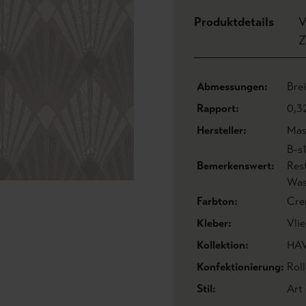
Produktdetails
V
Z
Abmessungen:
Bre
Rapport:
0,3
Hersteller:
Mas
B-s
Bemerkenswert:
Res
Was
Farbton:
Cre
Kleber:
Vlie
Kollektion:
HA
Konfektionierung:
Roll
Stil:
Art