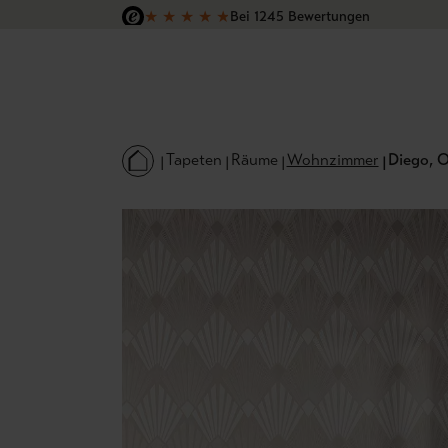
★
★
★
★
★
Bei 1245 Bewertungen
 Hauptinhalt springen
Zur Suche springen
Zur Hauptnavigation springen
Versandkostenfrei in Deutschland
Tapeten
Räume
Wohnzimmer
Diego, 