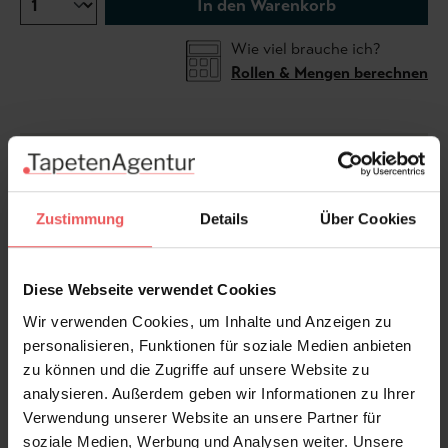
In den Warenkorb
Wie viel brauche ich?
Rollen & Mengen berechnen
Sanfte Rosé- und Sandtöne treffen auf filigrane
Palmen – wie eine gemalte Landschaft, die Wände in
Ruhe und Weite hüllt. Die Tapete erinnert an
Zustimmung
Details
Über Cookies
verblasste Fresken, an Horizonte in der Abendsonne
und an die Stille ferner Oasen. Mit ihrer zarten
Farbigkeit schafft Draa Palms Rose eine Atmosphäre
Diese Webseite verwendet Cookies
von Gelassenheit und zeitloser Eleganz. Sie wird
Wir verwenden Cookies, um Inhalte und Anzeigen zu
maßgefertigt, damit sich das Panorama perfekt an Ihre
personalisieren, Funktionen für soziale Medien anbieten
Wand anpasst. Bitte teilen Sie uns Ihre Wandmaße
zu können und die Zugriffe auf unsere Website zu
mit, um dieses Kunstwerk individuell für Ihr Zuhause
analysieren. Außerdem geben wir Informationen zu Ihrer
anfertigen zu lassen.
Verwendung unserer Website an unsere Partner für
soziale Medien, Werbung und Analysen weiter. Unsere