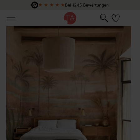
★
★
★
★
★
Bei 1245 Bewertungen
Zum Hauptinhalt springen