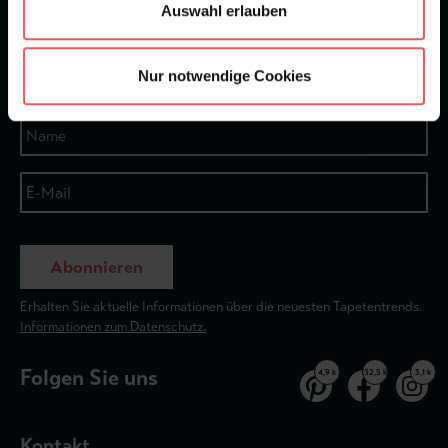
Auswahl erlauben
★
★
★
★
★
Bei 1245 Bewertungen
Nur notwendige Cookies
Newsletter
Abonnieren
Erhalten Sie aktuelle Informationen über die neuesten Tapetentrends.
Informationen zum Datenschutz.
Folgen Sie uns
4,9 k
32,5 k
3,1 k
Kontakt