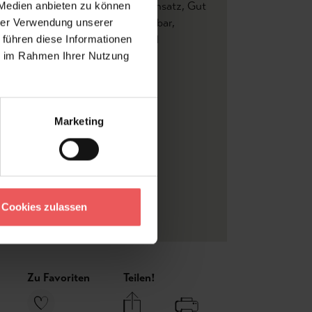
02/EN13501.B-s1 d0
, Gerader Ansatz
, Gut
 Medien anbieten zu können
beständig
, Restlos trocken abziehbar
,
hrer Verwendung unserer
ranfertigung auf Anfrage
, Wand
 führen diese Informationen
istern
, Waschbeständig
ie im Rahmen Ihrer Nutzung
apeten
, Moderne Muster
aldruck
color
Marketing
leber
AN by Bodo Sperlein
 Vlies
Cookies zulassen
gewöhnliche Tapeten
Zu Favoriten
Teilen!