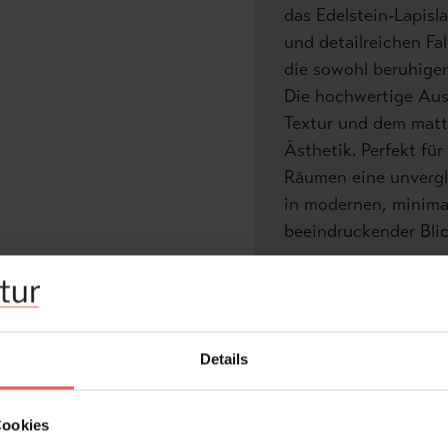
das Edelstein-Lapisl
und detailreichen Fal
die sowohl beruhigen
Die hochwertige Ausf
Textur und dem matte
Ästhetik. Perfekt für
Räumen eine unvergl
in modernen, minimal
beeindruckender Blic
Produktdetails
V
Z
Details
Abmessungen:
Breit
Cookies
Hersteller:
COO