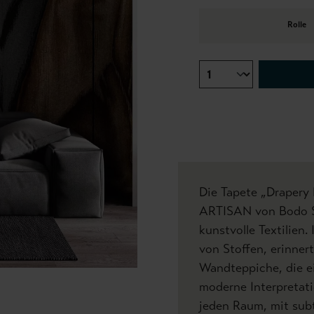
Rolle
Die Tapete „Drapery L
ARTISAN von Bodo S
kunstvolle Textilien.
von Stoffen, erinnert
Wandteppiche, die ei
moderne Interpretati
jeden Raum, mit subt