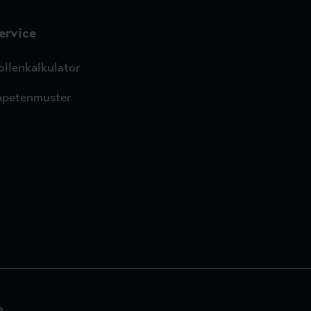
ervice
ollenkalkulator
apetenmuster