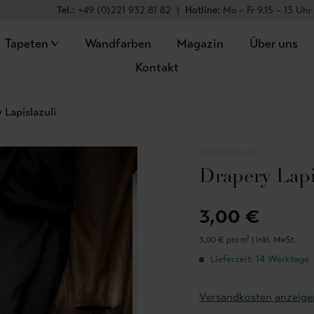
Tel.:
+49 (0)221 932 81 82
|
Hotline:
Mo – Fr 9.15 – 13 Uhr
Tapeten
Wandfarben
Magazin
Über uns
Kontakt
 Lapislazuli
COORDONNÈ
Drapery Lapi
3,00 €
3,00 € pro m² |
inkl. MwSt.
Lieferzeit: 14 Werktage
Versandkosten anzeige