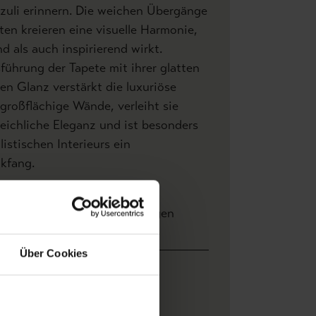
azuli erinnern. Die weichen Übergänge
ten kreieren eine visuelle Harmonie,
d als auch inspirierend wirkt.
ührung der Tapete mit ihrer glatten
n Glanz verstärkt die luxuriöse
 großflächige Wände, verleiht sie
eichliche Eleganz und ist besonders
istischen Interieurs ein
kfang.
ersand und
Bewertungen
ahlung
Über Cookies
e: 1,00 m x Höhe 1,00 m
RDONNÈ