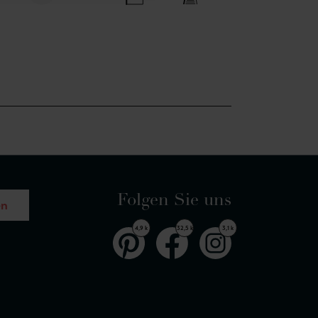
Folgen Sie uns
en
4,9 k
32,5 k
3,1 k