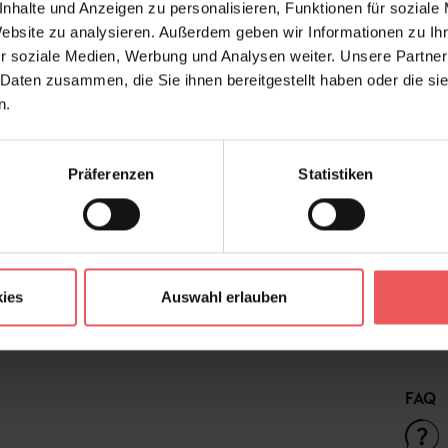
EN151
nhalte und Anzeigen zu personalisieren, Funktionen für soziale
licht
Website zu analysieren. Außerdem geben wir Informationen zu I
Bemerkenswert:
Sonde
r soziale Medien, Werbung und Analysen weiter. Unsere Partner
einkle
 Daten zusammen, die Sie ihnen bereitgestellt haben oder die s
n.
Design:
FotoT
Druckart:
Digit
Farbton:
Multi
Präferenzen
Statistiken
Kleber:
Vliesk
Kollektion:
ARTIS
Material:
Mica
,
ies
Auswahl erlauben
Stil:
Außer
FAQ