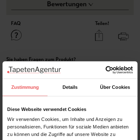
Bewertungen
FAQ
Teilen!
Sie haben Fragen zum Produkt?
Frage stellen
+49 (0)221 932 81 82
Zustimmung
Details
Über Cookies
Diese Webseite verwendet Cookies
Produktgalerie überspringen
Varianten
Wir verwenden Cookies, um Inhalte und Anzeigen zu
personalisieren, Funktionen für soziale Medien anbieten
zu können und die Zugriffe auf unsere Website zu