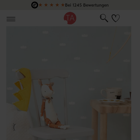
★
★
★
★
★
Bei 1245 Bewertungen
Zum Hauptinhalt springen