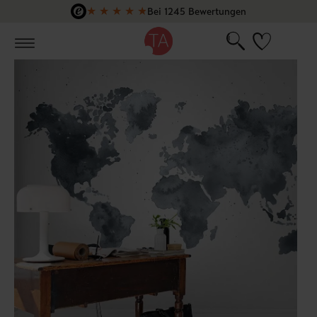
★
★
★
★
★
Bei 1245 Bewertungen
Zum Hauptinhalt springen