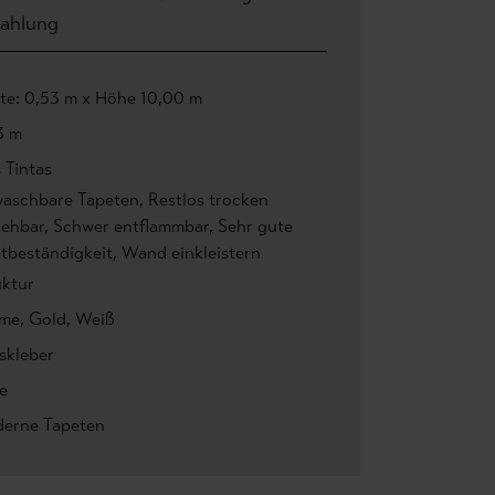
ahlung
ite: 0,53 m x Höhe 10,00 m
3 m
 Tintas
aschbare Tapeten
, Restlos trocken
iehbar
, Schwer entflammbar
, Sehr gute
htbeständigkeit
, Wand einkleistern
uktur
me
, Gold
, Weiß
skleber
e
erne Tapeten