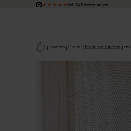
★
★
★
★
★
Bei 1245 Bewertungen
 Hauptinhalt springen
Zur Suche springen
Zur Hauptnavigation springen
Versandkostenfrei in Deutschland
Tapeten
Muster
Moderne Tapeten
Eca