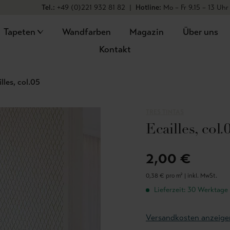
Tel.:
+49 (0)221 932 81 82
|
Hotline:
Mo – Fr 9.15 – 13 Uhr
Tapeten
Wandfarben
Magazin
Über uns
Kontakt
illes, col.05
TRES TINTAS
Ecailles, col.
2,00 €
0,38 € pro m² |
inkl. MwSt.
Lieferzeit: 30 Werktage
Versandkosten anzeige