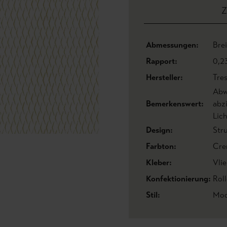
Z
Abmessungen:
Bre
Rapport:
0,2
Hersteller:
Tres
Abw
Bemerkenswert:
abz
Lic
Design:
Str
Farbton:
Cre
Kleber:
Vlie
Konfektionierung:
Roll
Stil:
Mod