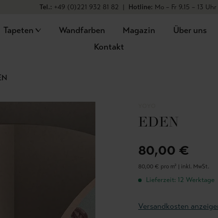
Tel.:
+49 (0)221 932 81 82
|
Hotline:
Mo – Fr 9.15 – 13 Uhr
Tapeten
Wandfarben
Magazin
Über uns
Kontakt
EN
YOYO
EDEN
80,00 €
80,00 € pro m² |
inkl. MwSt.
Lieferzeit: 12 Werktage
Versandkosten anzeige