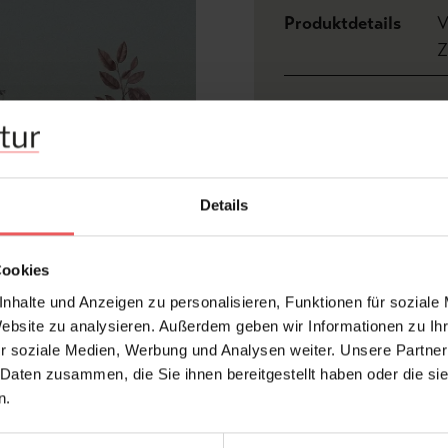
Produktdetails
V
Z
Abmessungen:
Bre
Hersteller:
YO
Design:
Blu
Details
Druckart:
Dig
Farbton:
Mul
Cookies
Konfektionierung:
Mot
nhalte und Anzeigen zu personalisieren, Funktionen für soziale
Flo
Stil:
Website zu analysieren. Außerdem geben wir Informationen zu I
Tap
r soziale Medien, Werbung und Analysen weiter. Unsere Partner
Trägermaterial:
Vli
 Daten zusammen, die Sie ihnen bereitgestellt haben oder die s
n.