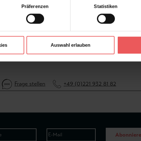
FAQ
Präferenzen
Statistiken
ies
Auswahl erlauben
Frage stellen
+49 (0)221 932 81 82
Abonnier