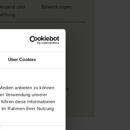
ersand und
Bewertungen
ahlung
ite: 1,00 m x Höhe 1,00 m
YO
men
, Blätter
Über Cookies
italdruck
ticolor
iv
 Medien anbieten zu können
rale Muster
, FotoTapeten
, Moderne
hrer Verwendung unserer
eten
 führen diese Informationen
estapeten
ie im Rahmen Ihrer Nutzung