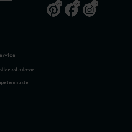
4,9 k
32,5 k
3,1 k
ervice
ollenkalkulator
apetenmuster