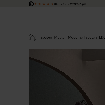
★
★
★
★
★
Bei 1245 Bewertungen
 Hauptinhalt springen
Zur Suche springen
Zur Hauptnavigation springen
Versandkostenfrei in Deutschland
Tapeten
Muster
Moderne Tapeten
ED