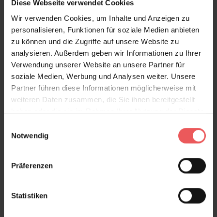
Diese Webseite verwendet Cookies
Die Vinyltapete Elaine hat eine schwere Qualität und
die ausladenden Farnblätter, die sich Ton in Ton
Wir verwenden Cookies, um Inhalte und Anzeigen zu
schimmernd und changierend auf ihr abzeichnen, sind
personalisieren, Funktionen für soziale Medien anbieten
geprägt und wirken dadurch wunderbar plastisch.
zu können und die Zugriffe auf unsere Website zu
Durch das Obermaterial strahlt die Tapete nicht nur
analysieren. Außerdem geben wir Informationen zu Ihrer
Wärme aus, sondern wirkt wir ein samtiger Stoff an
Verwendung unserer Website an unsere Partner für
der Wand. Daher eignet sie sich besonders gut für
soziale Medien, Werbung und Analysen weiter. Unsere
Wohnzimmer oder Schlafzimmer, gibt aber auch
Partner führen diese Informationen möglicherweise mit
einem kühlen Arbeitszimmer die nötige Behaglichkeit
weiteren Daten zusammen, die Sie ihnen bereitgestellt
für ein entspanntes Arbeiten.
haben oder die sie im Rahmen Ihrer Nutzung der Dienste
gesammelt haben.
Einwilligungsauswahl
Starke Blattprägung!
Notwendig
Produktdetails
Präferenzen
Versand & Zahlung
Statistiken