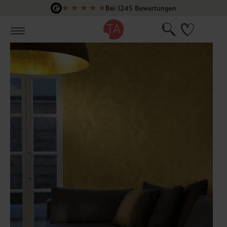
★
★
★
★
★
Bei 1245 Bewertungen
Zum Hauptinhalt springen