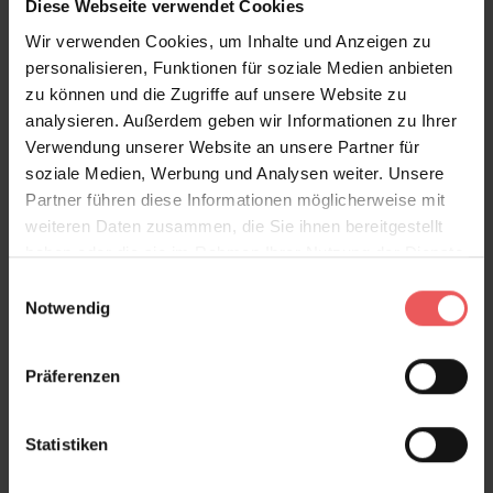
Diese Webseite verwendet Cookies
Die Vinyltapete Elaine hat eine schwere Qualität und
die ausladenden Farnblätter, die sich Ton in Ton
Wir verwenden Cookies, um Inhalte und Anzeigen zu
schimmernd und changierend auf ihr abzeichnen, sind
personalisieren, Funktionen für soziale Medien anbieten
geprägt und wirken dadurch wunderbar plastisch.
zu können und die Zugriffe auf unsere Website zu
Durch das Obermaterial strahlt die Tapete nicht nur
analysieren. Außerdem geben wir Informationen zu Ihrer
Wärme aus, sondern wirkt wir ein samtiger Stoff an
Verwendung unserer Website an unsere Partner für
der Wand. Daher eignet sie sich besonders gut für
soziale Medien, Werbung und Analysen weiter. Unsere
Wohnzimmer oder Schlafzimmer, gibt aber auch
Partner führen diese Informationen möglicherweise mit
einem kühlen Arbeitszimmer die nötige Behaglichkeit
weiteren Daten zusammen, die Sie ihnen bereitgestellt
für ein entspanntes Arbeiten.
haben oder die sie im Rahmen Ihrer Nutzung der Dienste
gesammelt haben.
Einwilligungsauswahl
Starke Blattprägung!
Notwendig
Produktdetails
Präferenzen
Versand & Zahlung
Statistiken