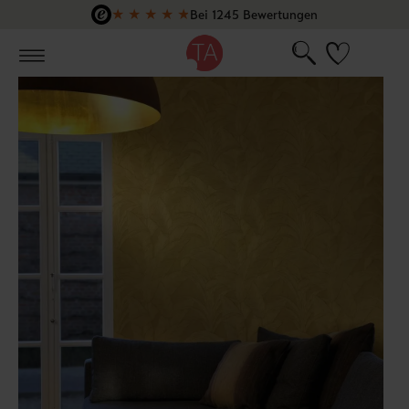
★
★
★
★
★
Bei 1245 Bewertungen
Zum Hauptinhalt springen