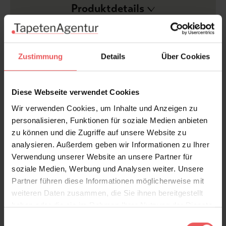
Produktdetails
Versand & Zahlung
Zustimmung
Details
Über Cookies
Bewertungen
Diese Webseite verwendet Cookies
FAQ
Teilen!
Wir verwenden Cookies, um Inhalte und Anzeigen zu
personalisieren, Funktionen für soziale Medien anbieten
zu können und die Zugriffe auf unsere Website zu
analysieren. Außerdem geben wir Informationen zu Ihrer
Sie haben Fragen zum Produkt?
Verwendung unserer Website an unsere Partner für
soziale Medien, Werbung und Analysen weiter. Unsere
Frage stellen
Partner führen diese Informationen möglicherweise mit
+49 (0)221 932 81 82
weiteren Daten zusammen, die Sie ihnen bereitgestellt
haben oder die sie im Rahmen Ihrer Nutzung der Dienste
gesammelt haben.
Einwilligungsauswahl