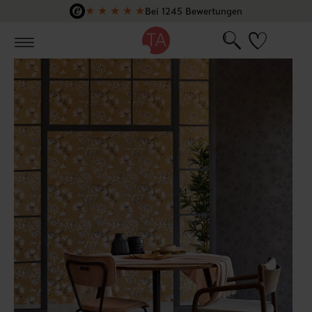
★
★
★
★
★
Bei 1245 Bewertungen
Zum Hauptinhalt springen