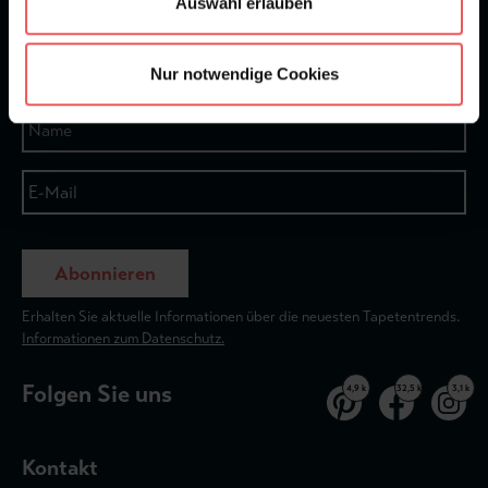
Auswahl erlauben
★
★
★
★
★
Bei 1245 Bewertungen
Newsletter
Nur notwendige Cookies
Abonnieren
Erhalten Sie aktuelle Informationen über die neuesten Tapetentrends.
Informationen zum Datenschutz.
Folgen Sie uns
4,9 k
32,5 k
3,1 k
Kontakt