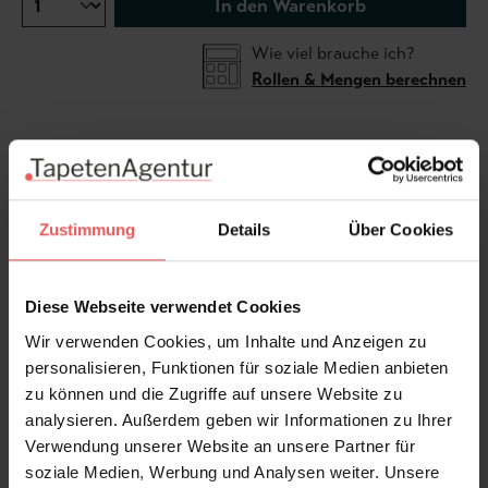
In den Warenkorb
Wie viel brauche ich?
Rollen & Mengen berechnen
Sondermaße möglich.
Die Tapete ist zu groß oder zu
klein? Dieses Motiv kann individuell für Ihre Wand
Zustimmung
Details
Über Cookies
angefertigt werden. Bitte kontaktieren Sie uns und
wir erstellen Ihnen ein kostenloses, unverbindliches
Angebot.
Diese Webseite verwendet Cookies
Wir verwenden Cookies, um Inhalte und Anzeigen zu
Bitte beachten Sie,
dass je nach Sondergröße nur
personalisieren, Funktionen für soziale Medien anbieten
Ausschnitte des Motivs sein können.
zu können und die Zugriffe auf unsere Website zu
.. mehr Tapeten von Glamora >>
analysieren. Außerdem geben wir Informationen zu Ihrer
Verwendung unserer Website an unsere Partner für
soziale Medien, Werbung und Analysen weiter. Unsere
Produktdetails