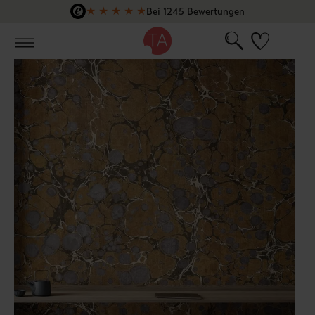
★
★
★
★
★
Bei 1245 Bewertungen
Zum Hauptinhalt springen