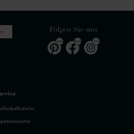
Folgen Sie uns
en
4,9 k
32,5 k
3,1 k
ervice
ollenkalkulator
apetenmuster