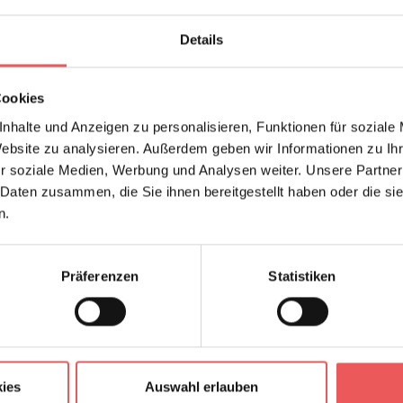
Nehmen Sie die Farbt
Bildern und Lampens
Details
Harmonie zu schaffe
Cookies
nhalte und Anzeigen zu personalisieren, Funktionen für soziale
Website zu analysieren. Außerdem geben wir Informationen zu I
Produktdetails
V
r soziale Medien, Werbung und Analysen weiter. Unsere Partner
Z
 Daten zusammen, die Sie ihnen bereitgestellt haben oder die s
n.
Abmessungen:
Präferenzen
Statistiken
Rapport:
Versatz:
Hersteller:
Design:
ies
Auswahl erlauben
Farbton: