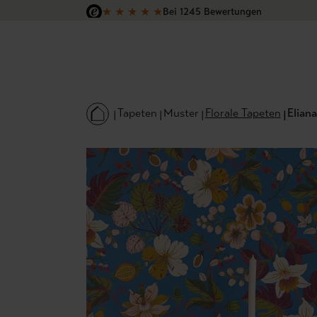
★
★
★
★
★
Bei 1245 Bewertungen
 Hauptinhalt springen
Zur Suche springen
Zur Hauptnavigation springen
Versandkostenfrei in Deutschland
Tapeten
Muster
Florale Tapeten
Eliana