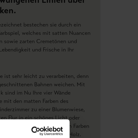
ken.
ezeichnet bestechen sie durch ein
arbspiel, welches mit satten Nuancen
ün sowie zarten Cremetönen und
ebendigkeit und Frische in Ihr
te ist sehr leicht zu verarbeiten, denn
ugeschnittenen Bahnen weichen. Mit
k sind im Nu Ihre vier Wände
ie mit den matten Farben des
Kinderzimmer zu einer Blumenwiese,
ten Flur in ein schönes Licht oder
frischen Blüten mit gedeckten Farben
 natürlichen Strukturen von Holz.