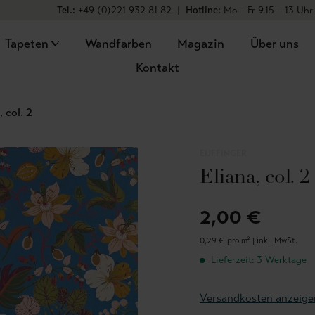
Tel.:
+49 (0)221 932 81 82
|
Hotline:
Mo – Fr 9.15 – 13 Uhr
Tapeten
Wandfarben
Magazin
Über uns
Kontakt
, col. 2
EIJFFINGER
Eliana, col. 2
2,00 €
0,29 € pro m² |
inkl. MwSt.
Lieferzeit: 3 Werktage
Versandkosten anzeige