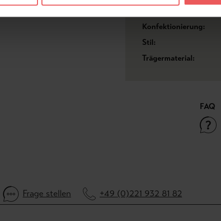
Kleber:
Konfektionierung:
Stil:
Trägermaterial:
FAQ
Frage stellen
+49 (0)221 932 81 82