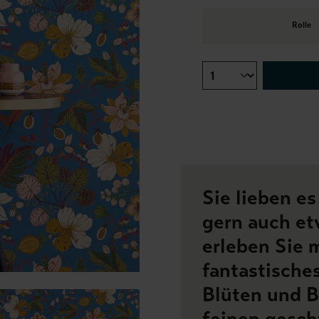
Rolle
Sie lieben e
gern auch et
erleben Sie m
fantastische
Blüten und Bl
feinen gesc