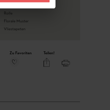
Vlieskleber
Rolle
Florale Muster
Vliestapeten
Zu Favoriten
Teilen!