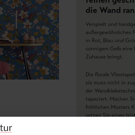
die Wand ran
Verspielt und handg
außergewöhnliches F
in Rot, Blau und Gr
sonnigem Gelb eine L
Zuhause bringt.
Die florale Vliestape
sie muss nicht in z
der Wandklebetechni
tapeziert. Machen S
fröhlichen Musters 
setzen Sie einen tris
kombinieren Sie die 
in Polstermöbeln und