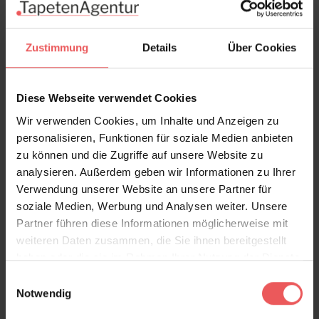
Bewertungen
Zustimmung
Details
Über Cookies
FAQ
Teilen!
Diese Webseite verwendet Cookies
Wir verwenden Cookies, um Inhalte und Anzeigen zu
personalisieren, Funktionen für soziale Medien anbieten
Sie haben Fragen zum Produkt?
zu können und die Zugriffe auf unsere Website zu
analysieren. Außerdem geben wir Informationen zu Ihrer
Frage stellen
Verwendung unserer Website an unsere Partner für
+49 (0)221 932 81 82
soziale Medien, Werbung und Analysen weiter. Unsere
Partner führen diese Informationen möglicherweise mit
weiteren Daten zusammen, die Sie ihnen bereitgestellt
haben oder die sie im Rahmen Ihrer Nutzung der Dienste
Produktgalerie überspringen
Varianten
gesammelt haben.
Einwilligungsauswahl
Notwendig