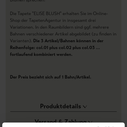
Die Tapete "ELISE BLUSH" erhalten Sie im Online-
Shop der TapetenAgentur in insgesamt drei
Variationen. In den Raumbildern sind ggf. mehrere
Bahnen verschiedener Artikel abgebildet (zu finden in
Varianten).
Die 3 Artikel/Bahnen können in der
Reihenfolge: col.01 plus col.02 plus col.03 ...
fortlaufend kombiniert werden.
Der Preis bezieht sich auf 1 Bahn/Artikel.
Produktdetails
Versand & Zahlung