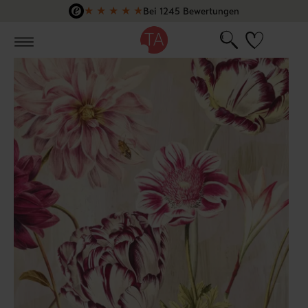
★
★
★
★
★
Bei 1245 Bewertungen
Zum Hauptinhalt springen