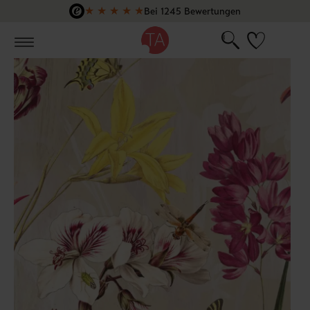
★
★
★
★
★
Bei 1245 Bewertungen
Zum Hauptinhalt springen