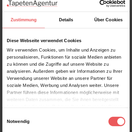
Bewertungen
Zustimmung
Details
Über Cookies
FAQ
Teilen!
Diese Webseite verwendet Cookies
Wir verwenden Cookies, um Inhalte und Anzeigen zu
personalisieren, Funktionen für soziale Medien anbieten
Sie haben Fragen zum Produkt?
zu können und die Zugriffe auf unsere Website zu
analysieren. Außerdem geben wir Informationen zu Ihrer
Frage stellen
Verwendung unserer Website an unsere Partner für
+49 (0)221 932 81 82
soziale Medien, Werbung und Analysen weiter. Unsere
Partner führen diese Informationen möglicherweise mit
weiteren Daten zusammen, die Sie ihnen bereitgestellt
haben oder die sie im Rahmen Ihrer Nutzung der Dienste
Produktgalerie überspringen
Varianten
gesammelt haben.
Einwilligungsauswahl
Notwendig