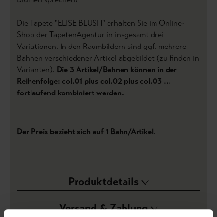
Die Tapete "ELISE BLUSH" erhalten Sie im Online-
Shop der TapetenAgentur in insgesamt drei
Variationen. In den Raumbildern sind ggf. mehrere
Bahnen verschiedener Artikel abgebildet (zu finden in
Varianten).
Die 3 Artikel/Bahnen können in der
Reihenfolge: col.01 plus col.02 plus col.03 ...
fortlaufend kombiniert werden.
Der Preis bezieht sich auf 1 Bahn/Artikel.
Produktdetails
Versand & Zahlung