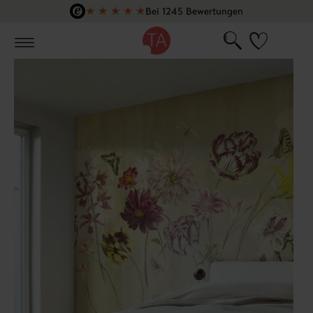
★
★
★
★
★
Bei 1245 Bewertungen
Zum Hauptinhalt springen