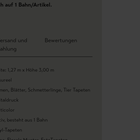
ch auf 1 Bahn/Artikel.
ersand und
Bewertungen
ahlung
ite: 1,27 m x Höhe 3,00 m
ureel
men
, Blätter
, Schmetterlinge
, Tier Tapeten
italdruck
ticolor
iv
, besteht aus 1 Bahn
yl-Tapeten
na
, Florale Muster
, FotoTapeten