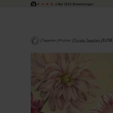
★
★
★
★
★
Bei 1245 Bewertungen
 Hauptinhalt springen
Zur Suche springen
Zur Hauptnavigation springen
Versandkostenfrei in Deutschland
Tapeten
Muster
Florale Tapeten
ELISE