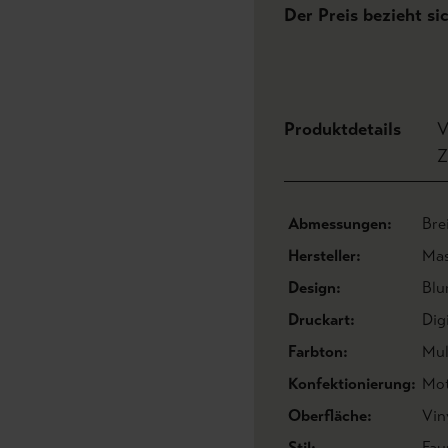
Der Preis bezieht si
Produktdetails
V
Z
Abmessungen:
Bre
Hersteller:
Mas
Design:
Blu
Druckart:
Dig
Farbton:
Mul
Konfektionierung:
Mot
Oberfläche:
Vin
Stil:
Fau