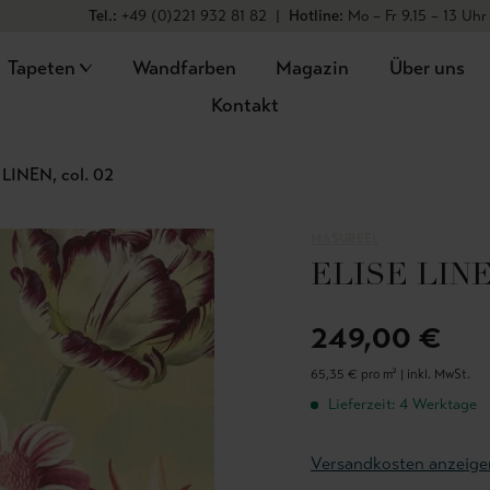
Tel.:
+49 (0)221 932 81 82
|
Hotline:
Mo – Fr 9.15 – 13 Uhr
Tapeten
Wandfarben
Magazin
Über uns
Kontakt
 LINEN, col. 02
MASUREEL
ELISE LINEN
249,00 €
65,35 € pro m² |
inkl. MwSt.
Lieferzeit: 4 Werktage
Versandkosten anzeige