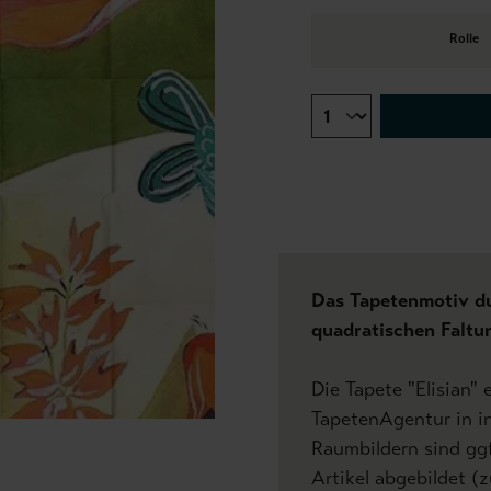
Rolle
Das Tapetenmotiv du
quadratischen Faltu
Die Tapete "Elisian"
TapetenAgentur in in
Raumbildern sind gg
Artikel abgebildet (z