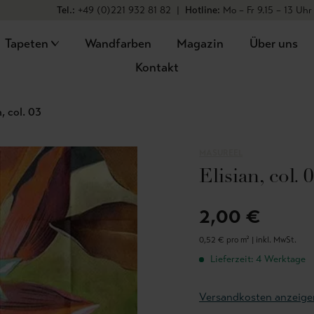
Tel.:
+49 (0)221 932 81 82
|
Hotline:
Mo – Fr 9.15 – 13 Uhr
Tapeten
Wandfarben
Magazin
Über uns
Kontakt
n, col. 03
MASUREEL
Elisian, col. 
2,00 €
0,52 € pro m² |
inkl. MwSt.
Lieferzeit: 4 Werktage
Versandkosten anzeige