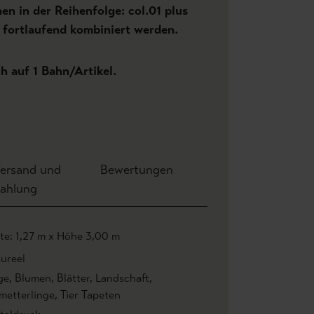
n in der Reihenfolge: col.01 plus
.. fortlaufend kombiniert werden.
ch auf 1 Bahn/Artikel.
ersand und
Bewertungen
ahlung
ite: 1,27 m x Höhe 3,00 m
ureel
ge
, Blumen
, Blätter
, Landschaft
,
metterlinge
, Tier Tapeten