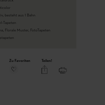
italdruck
ticolor
iv
, besteht aus 1 Bahn
yl-Tapeten
na
, Florale Muster
, FotoTapeten
estapeten
Zu Favoriten
Teilen!