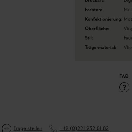
Druckart:
Dig
Farbton:
Mul
Konfektionierung:
Mot
Oberfläche:
Vin
Stil:
Fau
Trägermaterial:
Vli
FAQ
Frage stellen
+49 (0)221 932 81 82