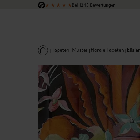
★
★
★
★
★
Bei 1245 Bewertungen
 Hauptinhalt springen
Zur Suche springen
Zur Hauptnavigation springen
Versandkostenfrei in Deutschland
Tapeten
Muster
Florale Tapeten
Elisia