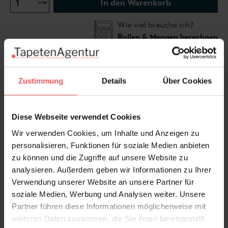
In den Warenkorb
Wie viel brauche ich?
Rollen & Mengen berechnen
"Elysium" beschreibt den Zustand vollkommener
Zustimmung
Details
Über Cookies
Glückseligkeit, Freude und Zufriedenheit. Passend zu
diesem Namen zeigt die Tapete eine paradisische
Diese Webseite verwendet Cookies
Seenlandschaft mit treibenden Seerosen. Die
strahlenden Farben verstärken den fröhlichen
Wir verwenden Cookies, um Inhalte und Anzeigen zu
Charakter dieses Designs.
personalisieren, Funktionen für soziale Medien anbieten
zu können und die Zugriffe auf unsere Website zu
analysieren. Außerdem geben wir Informationen zu Ihrer
Produktdetails
Verwendung unserer Website an unsere Partner für
soziale Medien, Werbung und Analysen weiter. Unsere
Versand & Zahlung
Partner führen diese Informationen möglicherweise mit
weiteren Daten zusammen, die Sie ihnen bereitgestellt