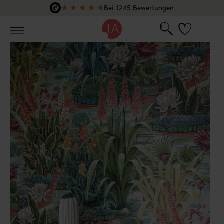
★
★
★
★
★
Bei 1245 Bewertungen
Zum Hauptinhalt springen