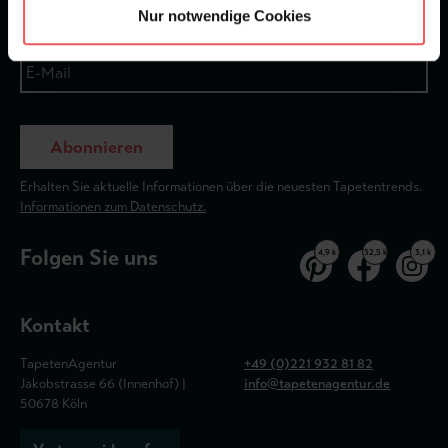
Nur notwendige Cookies
Abonnieren
Erhalten Sie aktuelle Informationen über die neuesten Tapetentrends.
Informationen zum Datenschutz.
Folgen Sie uns
4,9 k
32,5 k
3,1 k
Kontakt
TapetenAgentur
+49 (0)221 932 81 82
Jakobstrasse 66 (Innenhof) |
info@tapetenagentur.de
50678 Köln