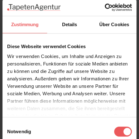
In den Warenkorb
Wie viel brauche ich?
Rollen & Mengen berechnen
Zustimmung
Details
Über Cookies
Diese Webseite verwendet Cookies
Produktdetails
Wir verwenden Cookies, um Inhalte und Anzeigen zu
personalisieren, Funktionen für soziale Medien anbieten
zu können und die Zugriffe auf unsere Website zu
Versand & Zahlung
analysieren. Außerdem geben wir Informationen zu Ihrer
Verwendung unserer Website an unsere Partner für
Bewertungen
soziale Medien, Werbung und Analysen weiter. Unsere
Partner führen diese Informationen möglicherweise mit
weiteren Daten zusammen, die Sie ihnen bereitgestellt
FAQ
Teilen!
haben oder die sie im Rahmen Ihrer Nutzung der Dienste
gesammelt haben.
Einwilligungsauswahl
Notwendig