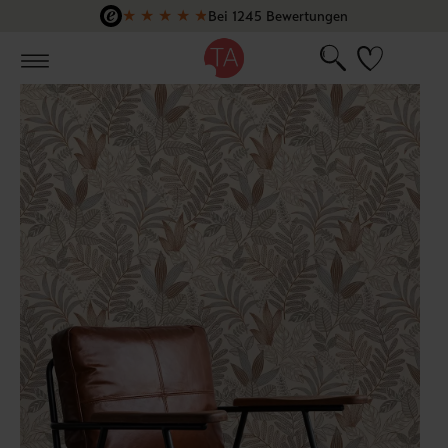
★
★
★
★
★
Bei 1245 Bewertungen
Zum Hauptinhalt springen