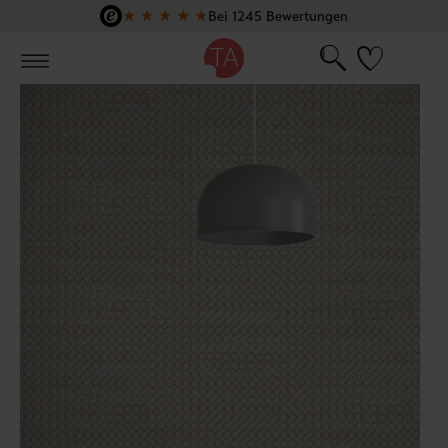
★
★
★
★
★
Bei 1245 Bewertungen
Zum Hauptinhalt springen