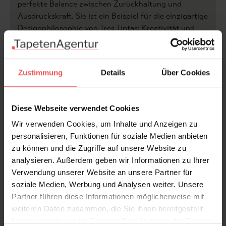
perfekte Balance zwischen Zurückhaltung und
Ausdruckskraft. Sie ist ein Beispiel für die einzigartige
Designphilosophie von Tres Tintas: Kreativität und
Qualität, die Räume verwandeln.
Produktdetails
Zustimmung
Details
Über Cookies
Versand & Zahlung
Diese Webseite verwendet Cookies
Wir verwenden Cookies, um Inhalte und Anzeigen zu
Bewertungen
personalisieren, Funktionen für soziale Medien anbieten
zu können und die Zugriffe auf unsere Website zu
FAQ
Teilen!
analysieren. Außerdem geben wir Informationen zu Ihrer
Verwendung unserer Website an unsere Partner für
soziale Medien, Werbung und Analysen weiter. Unsere
Partner führen diese Informationen möglicherweise mit
weiteren Daten zusammen, die Sie ihnen bereitgestellt
Sie haben Fragen zum Produkt?
haben oder die sie im Rahmen Ihrer Nutzung der Dienste