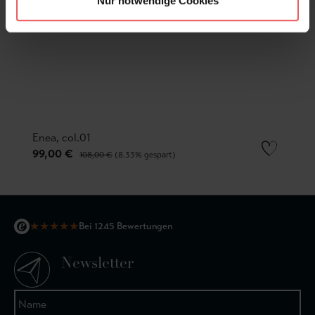
Nur notwendige Cookies
Enea, col.01
99,00 €
108,00 €
(8.33% gespart)
★
★
★
★
★
Bei 1245 Bewertungen
Newsletter