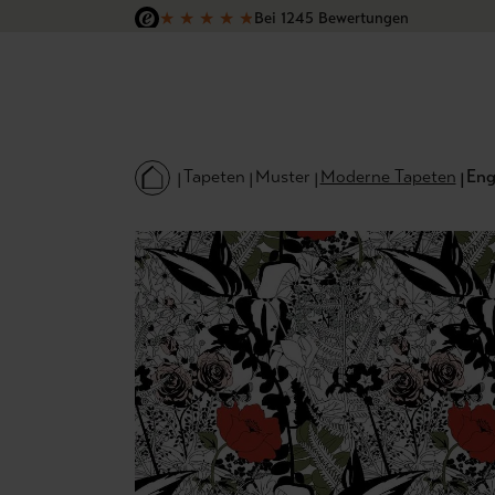
★
★
★
★
★
Bei 1245 Bewertungen
 Hauptinhalt springen
Zur Suche springen
Zur Hauptnavigation springen
Versandkostenfrei in Deutschland
Tapeten
Muster
Moderne Tapeten
Eng