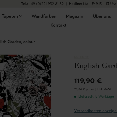
Tel.:
+49 (0)221 932 81 82
|
Hotline:
Mo – Fr 9.15 – 13 Uhr
Tapeten
Wandfarben
Magazin
Über uns
Kontakt
lish Garden, colour
DUPENNY
English Gard
119,90 €
76,86 € pro m² |
inkl. MwSt.
Lieferzeit: 8 Werktage
Versandkosten anzeige