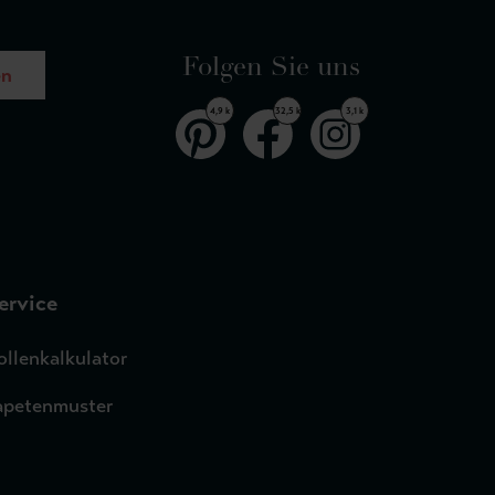
Folgen Sie uns
en
4,9 k
32,5 k
3,1 k
ervice
ollenkalkulator
apetenmuster