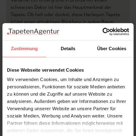
schwarzen Dekor ist hier das Hauptmerkmal der
Tapete. Ob hell oder dunkel, diese Harlequin Tapete
bildet einen attraktiven Blickfang in jedem Raum.
Zustimmung
Details
Über Cookies
Produktdetails
Versand & Zahlung
Diese Webseite verwendet Cookies
Wir verwenden Cookies, um Inhalte und Anzeigen zu
Bewertungen
personalisieren, Funktionen für soziale Medien anbieten
zu können und die Zugriffe auf unsere Website zu
analysieren. Außerdem geben wir Informationen zu Ihrer
FAQ
Teilen!
Verwendung unserer Website an unsere Partner für
soziale Medien, Werbung und Analysen weiter. Unsere
Partner führen diese Informationen möglicherweise mit
weiteren Daten zusammen, die Sie ihnen bereitgestellt