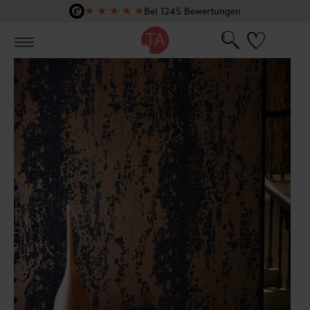
★
★
★
★
★
Bei 1245 Bewertungen
Zum Hauptinhalt springen