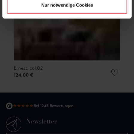
Nur notwendige Cookies
Ernest, col.02
124,00 €
★
★
★
★
★
Bei 1245 Bewertungen
Newsletter