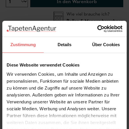
In den Warenkorb
Wie viel brauche ich?
Rollen & Mengen berechnen
Zustimmung
Details
Über Cookies
In den Raumbildern ist das Motiv ggf. mehrfach
abgebildet.
Tapete nach rechts rapportierbar.
Diese Webseite verwendet Cookies
Wir verwenden Cookies, um Inhalte und Anzeigen zu
personalisieren, Funktionen für soziale Medien anbieten
zu können und die Zugriffe auf unsere Website zu
analysieren. Außerdem geben wir Informationen zu Ihrer
Produktdetails
Verwendung unserer Website an unsere Partner für
soziale Medien, Werbung und Analysen weiter. Unsere
Versand & Zahlung
Partner führen diese Informationen möglicherweise mit
weiteren Daten zusammen, die Sie ihnen bereitgestellt
Bewertungen