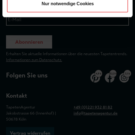
Nur notwendige Cookies
Abonnieren
Erhalten Sie aktuelle Informationen über die neuesten Tapetentrends.
Informationen zum Datenschutz.
Folgen Sie uns
4,9 k
32,5 k
3,1 k
Kontakt
TapetenAgentur
+49 (0)221 932 81 82
Jakobstrasse 66 (Innenhof) |
info@tapetenagentur.de
50678 Köln
Vertrag widerrufen