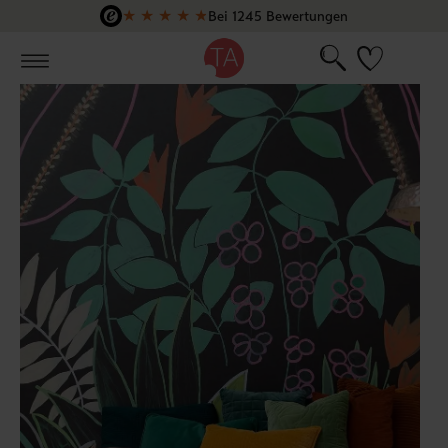
★
★
★
★
★
Bei 1245 Bewertungen
Zum Hauptinhalt springen