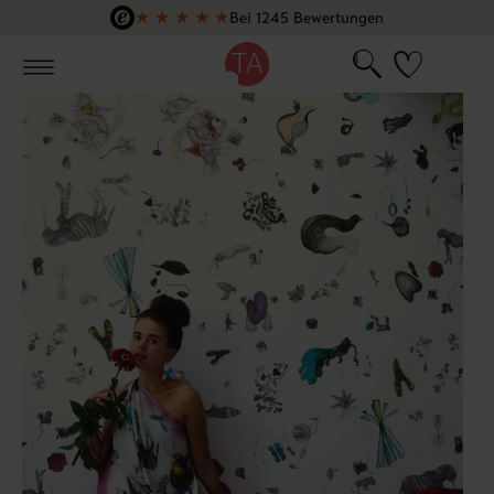
★
★
★
★
★
Bei 1245 Bewertungen
Zum Hauptinhalt springen