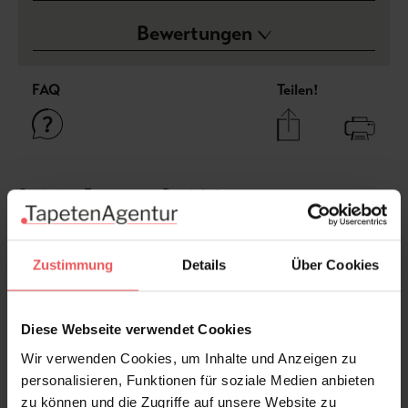
Bewertungen
FAQ
Teilen!
Sie haben Fragen zum Produkt?
Frage stellen
+49 (0)221 932 81 82
Zustimmung
Details
Über Cookies
Diese Webseite verwendet Cookies
Produktgalerie überspringen
Varianten
Wir verwenden Cookies, um Inhalte und Anzeigen zu
personalisieren, Funktionen für soziale Medien anbieten
zu können und die Zugriffe auf unsere Website zu