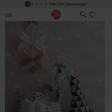
★
★
★
★
★
Bei 1245 Bewertungen
Zum Hauptinhalt springen