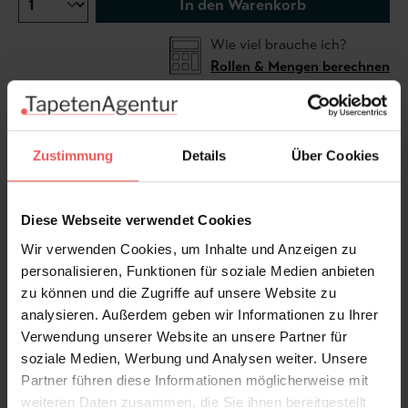
In den Warenkorb
Wie viel brauche ich?
Rollen & Mengen berechnen
Die Tapete Fairytale Fox Dusty Pink zaubert mit ihren
Zustimmung
Details
Über Cookies
zarten Rosa-Nuancen und verspielten
Waldbewohnern eine ruhige, märchenhafte Stimmung
ins Kinderzimmer. Das liebevoll illustrierte Muster mit
Diese Webseite verwendet Cookies
Füchsen, Hasen und Einhörnern wirkt gleichzeitig
Wir verwenden Cookies, um Inhalte und Anzeigen zu
beruhigend und fantasieanregend – ideal für kleine
personalisieren, Funktionen für soziale Medien anbieten
Träumerinnen und Träumer.
zu können und die Zugriffe auf unsere Website zu
analysieren. Außerdem geben wir Informationen zu Ihrer
Produktdetails
Verwendung unserer Website an unsere Partner für
soziale Medien, Werbung und Analysen weiter. Unsere
Versand & Zahlung
Partner führen diese Informationen möglicherweise mit
weiteren Daten zusammen, die Sie ihnen bereitgestellt