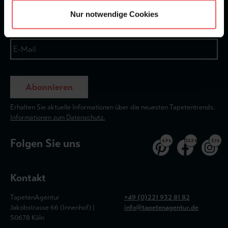
Nur notwendige Cookies
Abonnieren
Erhalten Sie aktuelle Informationen über die neuesten Tapetentrends.
Informationen zum Datenschutz.
Folgen Sie uns
4,9 k
32,5 k
3,1 k
Kontakt
TapetenAgentur
+49 (0)221 932 81 82
Jakobstrasse 66 (Innenhof) |
info@tapetenagentur.de
50678 Köln