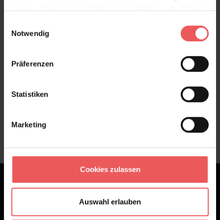
haben oder die sie im Rahmen Ihrer Nutzung der Dienste
Bewertungen
gesammelt haben.
Einwilligungsauswahl
Notwendig
FAQ
Teilen!
Präferenzen
Statistiken
Sie haben Fragen zum Produkt?
Frage stellen
Marketing
+49 (0)221 932 81 82
Cookies zulassen
★
★
★
★
★
Bei 1245 Bewertungen
Auswahl erlauben
Newsletter