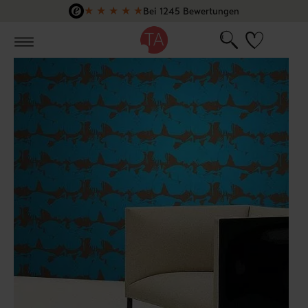
★
★
★
★
★
Bei 1245 Bewertungen
Zum Hauptinhalt springen