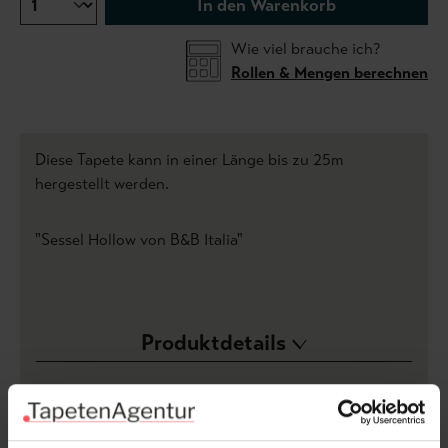
In den Warenkorb
Wie viel brauche ich?
Rollen & Mengen berechnen
Diese Tapete kann in einer Länge bis zu 25m
hergestellt werden.
"Sessel Hollow von B&B Italia"
Produktdetails
Versand & Zahlung