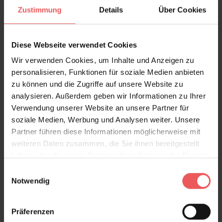
Bewertungen
Zustimmung
Details
Über Cookies
FAQ
Teilen!
Diese Webseite verwendet Cookies
Wir verwenden Cookies, um Inhalte und Anzeigen zu
personalisieren, Funktionen für soziale Medien anbieten
zu können und die Zugriffe auf unsere Website zu
Sie haben Fragen zum Produkt?
analysieren. Außerdem geben wir Informationen zu Ihrer
Frage stellen
Verwendung unserer Website an unsere Partner für
soziale Medien, Werbung und Analysen weiter. Unsere
+49 (0)221 932 81 82
Partner führen diese Informationen möglicherweise mit
weiteren Daten zusammen, die Sie ihnen bereitgestellt
haben oder die sie im Rahmen Ihrer Nutzung der Dienste
gesammelt haben.
Einwilligungsauswahl
Produktgalerie überspringen
Varianten
Notwendig
Präferenzen