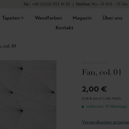
Tel.:
+49 (0)221 932 81 82
|
Hotline:
Mo – Fr 9.15 – 13 Uhr
Tapeten
Wandfarben
Magazin
Über uns
Kontakt
, col. 01
ERICA WAKERLY
Fan, col. 01
2,00 €
0,38 € pro m² |
inkl. MwSt.
Lieferzeit: 10 Werktage
Versandkosten anzeige