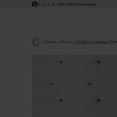
★
★
★
★
★
Bei 1245 Bewertungen
 Hauptinhalt springen
Zur Suche springen
Zur Hauptnavigation springen
Versandkostenfrei in Deutschland
Tapeten
Muster
Grafische Tapeten
Fan