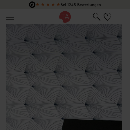
★
★
★
★
★
Bei 1245 Bewertungen
Zum Hauptinhalt springen