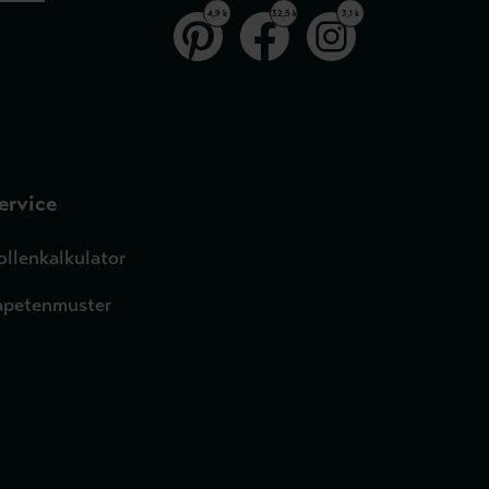
4,9 k
32,5 k
3,1 k
ervice
ollenkalkulator
apetenmuster