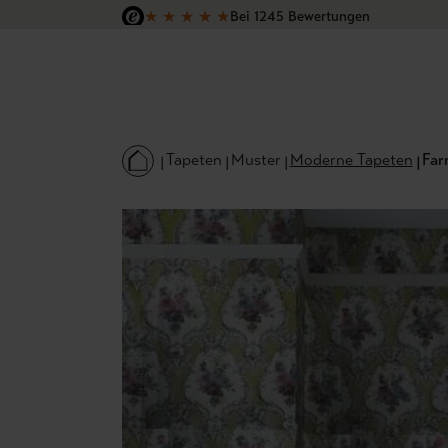
★
★
★
★
★
Bei 1245 Bewertungen
 Hauptinhalt springen
Zur Suche springen
Zur Hauptnavigation springen
Versandkostenfrei in Deutschland
Tapeten
Muster
Moderne Tapeten
Far