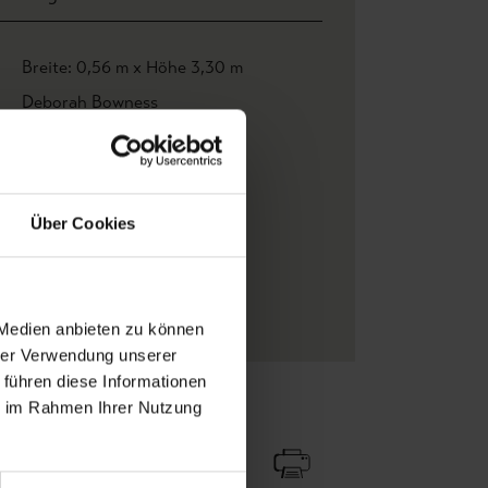
Breite: 0,56 m x Höhe 3,30 m
Deborah Bowness
Blumen
, Ornamente Tapeten
Gelb
, Multicolor
Solvite wallpaper adhesive
Über Cookies
One Stripe
Moderne Tapeten
Papiertapeten
 Medien anbieten zu können
hrer Verwendung unserer
 führen diese Informationen
ie im Rahmen Ihrer Nutzung
Zu Favoriten
Teilen!