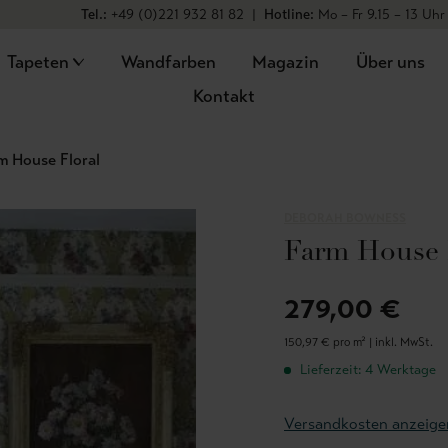
Tel.:
+49 (0)221 932 81 82
|
Hotline:
Mo – Fr 9.15 – 13 Uhr
Tapeten
Wandfarben
Magazin
Über uns
Kontakt
m House Floral
DEBORAH BOWNESS
Farm House 
279,00 €
150,97 € pro m² |
inkl. MwSt.
Lieferzeit: 4 Werktage
Versandkosten anzeige