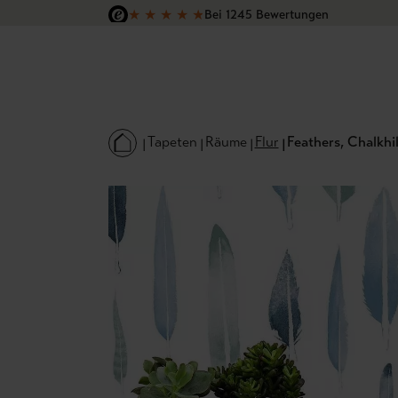
★
★
★
★
★
Bei 1245 Bewertungen
 Hauptinhalt springen
Zur Suche springen
Zur Hauptnavigation springen
Versandkostenfrei in Deutschland
Tapeten
Räume
Flur
Feathers, Chalkhil