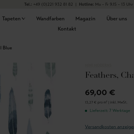
Tel.:
+49 (0)221 932 81 82
|
Hotline:
Mo – Fr 9.15 – 13 Uhr
Tapeten
Wandfarben
Magazin
Über uns
Kontakt
l Blue
MINI MODERNS
Feathers, Cha
69,00 €
13,27 € pro m² |
inkl. MwSt.
Lieferzeit: 7 Werktage
Versandkosten anzeige