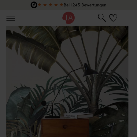
★
★
★
★
★
Bei 1245 Bewertungen
Zum Hauptinhalt springen