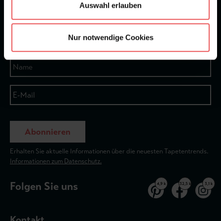
Auswahl erlauben
★
★
★
★
★
Bei 1245 Bewertungen
Nur notwendige Cookies
Newsletter
Abonnieren
Erhalten Sie aktuelle Informationen über die neuesten Tapetentrends.
Informationen zum Datenschutz.
Folgen Sie uns
4,9 k
32,5 k
3,1 k
Kontakt