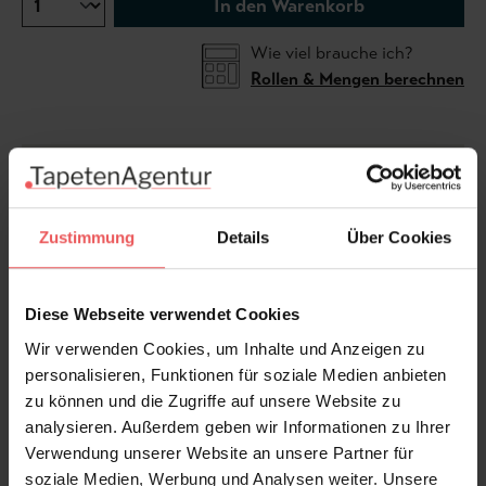
In den Warenkorb
Wie viel brauche ich?
Rollen & Mengen berechnen
Die maßgefertigte Tapete Fento ist ein
beeindruckendes Statement, das jedem Raum – ob
groß oder klein – eine besondere Note verleiht. Mit
Zustimmung
Details
Über Cookies
ihrer luxuriösen Breite von bis zu 8 Metern und den
detaillierten, handgemalten Blättern schafft sie eine
beruhigende, naturverbundene Atmosphäre. Dank
Diese Webseite verwendet Cookies
ihres anpassbaren Designs entfaltet sie auch in
Wir verwenden Cookies, um Inhalte und Anzeigen zu
kleineren Räumen eine große Wirkung, indem sie Tiefe
personalisieren, Funktionen für soziale Medien anbieten
und einen Hauch von Exklusivität hinzufügt. Ideal für
zu können und die Zugriffe auf unsere Website zu
alle, die ein individuelles und kunstvolles Ambiente
analysieren. Außerdem geben wir Informationen zu Ihrer
schaffen möchten.
Verwendung unserer Website an unsere Partner für
soziale Medien, Werbung und Analysen weiter. Unsere