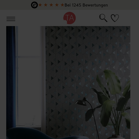
★
★
★
★
★
Bei 1245 Bewertungen
Zum Hauptinhalt springen