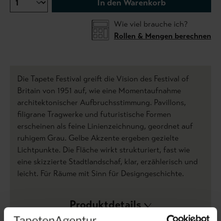
In den Warenkorb
Wie viel brauche ich?
Rollen & Mengen berechnen
Die Tapete Festival greift die Vision des Festival of
Britain von 1951 auf, wie eine Momentaufnahme
architektonischer Aufbruchsstimmung. Pavillons,
filigrane Tragwerke und futuristische Formen
erscheinen als feine Linienzeichnung, geordnet auf
ruhigem Grau. Gelbe Akzente ergeben gezielte
Lichtpunkte. Die Fläche wirkt strukturiert, fast wie
eine skizzierte Stadtlandschaf, klar, erzählerisch und
leicht. Für Räume mit Sinn für Designgeschichte.
Produktdetails