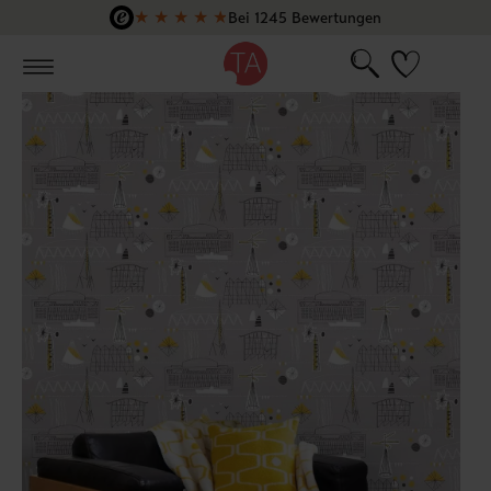
★
★
★
★
★
Bei 1245 Bewertungen
Zum Hauptinhalt springen