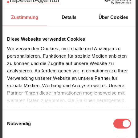
Versand & Zahlung
Zustimmung
Details
Über Cookies
Bewertungen
Diese Webseite verwendet Cookies
FAQ
Teilen!
Wir verwenden Cookies, um Inhalte und Anzeigen zu
personalisieren, Funktionen für soziale Medien anbieten
zu können und die Zugriffe auf unsere Website zu
analysieren. Außerdem geben wir Informationen zu Ihrer
Sie haben Fragen zum Produkt?
Verwendung unserer Website an unsere Partner für
soziale Medien, Werbung und Analysen weiter. Unsere
Frage stellen
Partner führen diese Informationen möglicherweise mit
+49 (0)221 932 81 82
weiteren Daten zusammen, die Sie ihnen bereitgestellt
haben oder die sie im Rahmen Ihrer Nutzung der Dienste
gesammelt haben.
Einwilligungsauswahl
Notwendig
Produktgalerie überspringen
Varianten