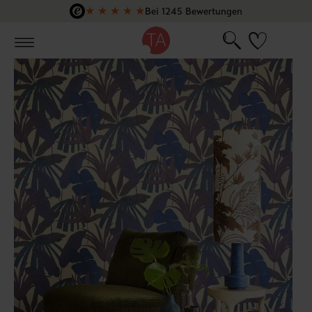
★
★
★
★
★
Bei 1245 Bewertungen
Zum Hauptinhalt springen