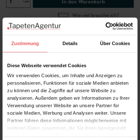
In den Warenkorb
Wie viel brauche ich?
Rollen & Mengen berechnen
Zustimmung
Details
Über Cookies
Farbenfrohe Vliestapete. Als kulturelles Symbol
Spaniens und tief in der Flamenco-Kultur verwurzelt,
strahlt der Fächer mit seiner dramatischen Form und
Diese Webseite verwendet Cookies
vielseitigen Bewegung Romantik und Leidenschaft
Wir verwenden Cookies, um Inhalte und Anzeigen zu
aus.
personalisieren, Funktionen für soziale Medien anbieten
zu können und die Zugriffe auf unsere Website zu
Produktdetails
analysieren. Außerdem geben wir Informationen zu Ihrer
Verwendung unserer Website an unsere Partner für
Versand & Zahlung
soziale Medien, Werbung und Analysen weiter. Unsere
Partner führen diese Informationen möglicherweise mit
Bewertungen
weiteren Daten zusammen, die Sie ihnen bereitgestellt
haben oder die sie im Rahmen Ihrer Nutzung der Dienste