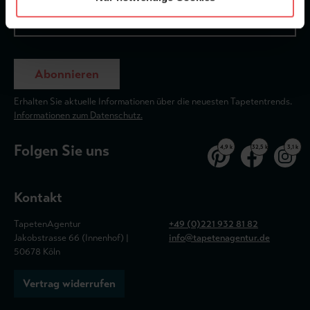
Abonnieren
Erhalten Sie aktuelle Informationen über die neuesten Tapetentrends.
Informationen zum Datenschutz.
Folgen Sie uns
4,9 k
32,5 k
3,1 k
Kontakt
TapetenAgentur
+49 (0)221 932 81 82
Jakobstrasse 66 (Innenhof) |
info@tapetenagentur.de
50678 Köln
Vertrag widerrufen