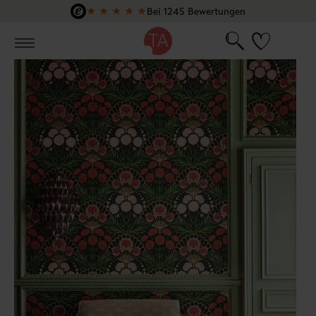
★
★
★
★
★
Bei 1245 Bewertungen
Zum Hauptinhalt springen