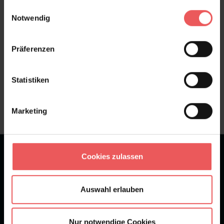
gesammelt haben.
Einwilligungsauswahl
FAQ
Teilen!
Notwendig
Präferenzen
Sie haben Fragen zum Produkt?
Statistiken
Frage stellen
+49 (0)221 932 81 82
Marketing
★
★
★
★
★
Bei 1245 Bewertungen
Cookies zulassen
Newsletter
Auswahl erlauben
Nur notwendige Cookies