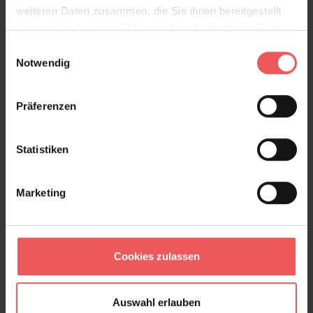
weiteren Daten zusammen, die Sie ihnen bereitgestellt
haben oder die sie im Rahmen Ihrer Nutzung der Dienste
gesammelt haben.
Einwilligungsauswahl
Notwendig
Flamingos, col. 06
159,00 €
191,00 €
(16.75% gespart)
Präferenzen
Statistiken
Marketing
Cookies zulassen
Auswahl erlauben