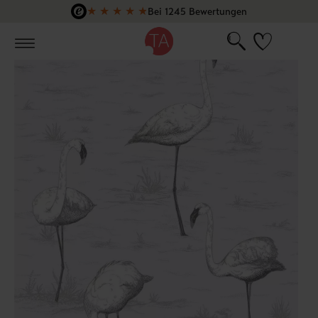
★
★
★
★
★
Bei 1245 Bewertungen
Zum Hauptinhalt springen