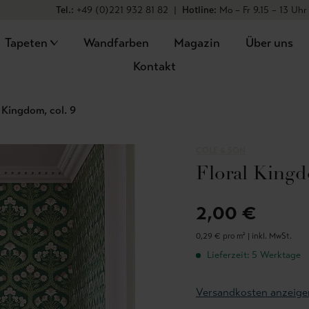
Tel.:
+49 (0)221 932 81 82
|
Hotline:
Mo – Fr 9.15 – 13 Uhr
Tapeten
Wandfarben
Magazin
Über uns
Kontakt
 Kingdom, col. 9
COLE & SON
Floral Kingd
2,00 €
0,29 € pro m² |
inkl. MwSt.
Lieferzeit: 5 Werktage
Versandkosten anzeige