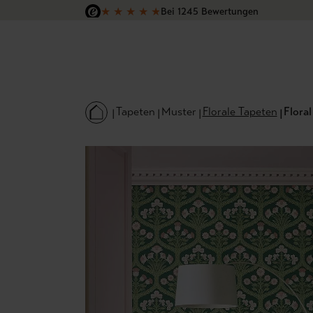
★
★
★
★
★
Bei 1245 Bewertungen
 Hauptinhalt springen
Zur Suche springen
Zur Hauptnavigation springen
Versandkostenfrei in Deutschland
Tapeten
Muster
Florale Tapeten
Floral