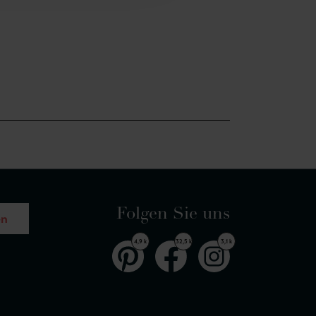
Folgen Sie uns
en
4,9 k
32,5 k
3,1 k