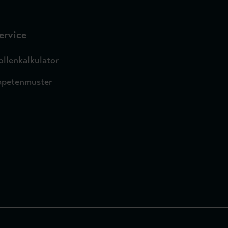
ervice
ollenkalkulator
apetenmuster