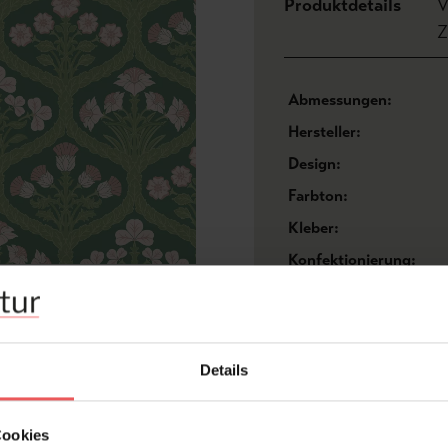
Produktdetails
V
Z
Abmessungen:
Hersteller:
Design:
Farbton:
Kleber:
Konfektionierung:
Stil:
Trägermaterial:
Details
FAQ
Cookies