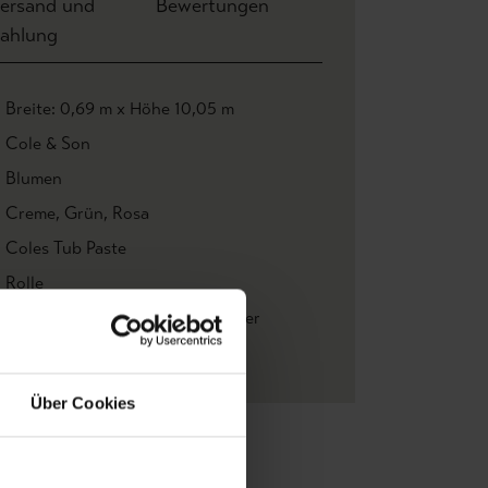
ersand und
Bewertungen
ahlung
Breite: 0,69 m x Höhe 10,05 m
Cole & Son
Blumen
Creme
, Grün
, Rosa
Coles Tub Paste
Rolle
Florale Muster
, Klassische Muster
Vliestapeten
Über Cookies
Zu Favoriten
Teilen!