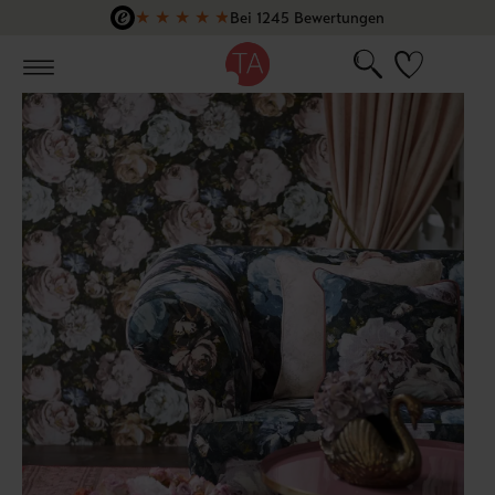
★
★
★
★
★
Bei 1245 Bewertungen
Zum Hauptinhalt springen