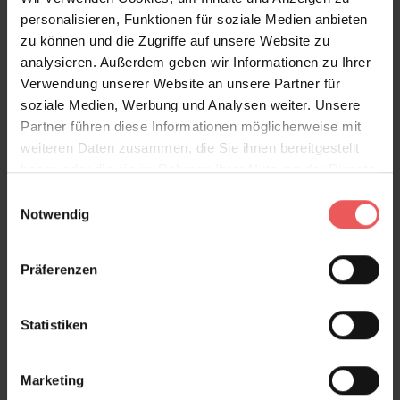
definierte Formen und reduzierte Farben. Aber sie
personalisieren, Funktionen für soziale Medien anbieten
geht auch ein harmonisches Zusammenspiel mit Art
zu können und die Zugriffe auf unsere Website zu
Dèco und Midcentury ein. Lieben Sie es verspielt,
analysieren. Außerdem geben wir Informationen zu Ihrer
opulent und romantisch? Dann kombinieren Sie Ihre
Verwendung unserer Website an unsere Partner für
Einrichtungs- und Dekorationsgegenstände Ton in
soziale Medien, Werbung und Analysen weiter. Unsere
Ton. Sind Sie eher der minimalistische Typ mit einem
Partner führen diese Informationen möglicherweise mit
Auge für geometrische Formen, dann setzen Sie
weiteren Daten zusammen, die Sie ihnen bereitgestellt
Akzente mit der Tapete Floretta und lassen Sie die
haben oder die sie im Rahmen Ihrer Nutzung der Dienste
beiden Stil-Welten miteinander spielen.
gesammelt haben.
Einwilligungsauswahl
Notwendig
Produktdetails
Präferenzen
Versand & Zahlung
Statistiken
Bewertungen
Marketing
FAQ
Teilen!