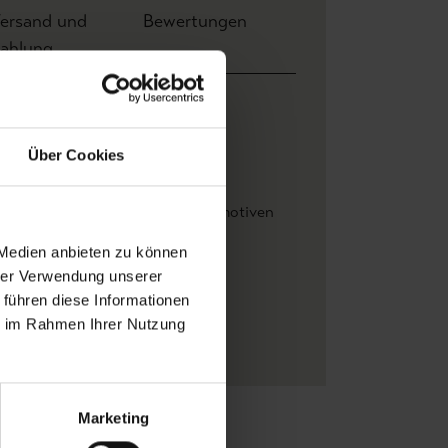
ersand und
Bewertungen
ahlung
eite: 0,68 m x Höhe 10,00 m
14 m
Über Cookies
le & Son
ätter
, Bäume
, Tapeten mit Vogelmotiven
reme
, Multicolor
 Medien anbieten zu können
lle
hrer Verwendung unserer
 führen diese Informationen
una
, Florale Muster
ie im Rahmen Ihrer Nutzung
iestapeten
Marketing
Zu Favoriten
Teilen!