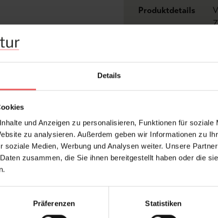
Produktdetails
V
Z
Abmessungen:
Br
Rapport:
1,
Details
Hersteller:
Co
Design:
Bl
Cookies
Farbton:
C
nhalte und Anzeigen zu personalisieren, Funktionen für soziale
Konfektionierung:
Ro
Website zu analysieren. Außerdem geben wir Informationen zu I
r soziale Medien, Werbung und Analysen weiter. Unsere Partner
Stil:
Fa
 Daten zusammen, die Sie ihnen bereitgestellt haben oder die s
Trägermaterial:
Vl
n.
Präferenzen
Statistiken
FAQ