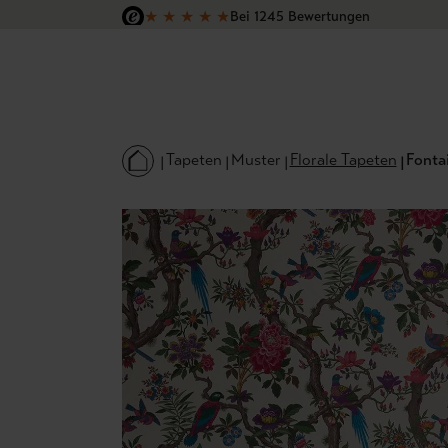
★
★
★
★
★
Bei 1245 Bewertungen
 Hauptinhalt springen
Zur Suche springen
Zur Hauptnavigation springen
Versandkostenfrei in Deutschland
Tapeten
Muster
Florale Tapeten
Fonta