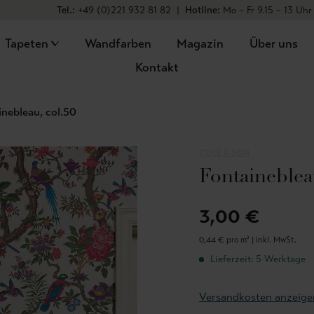
Tel.:
+49 (0)221 932 81 82
|
Hotline:
Mo – Fr 9.15 – 13 Uhr
Tapeten
Wandfarben
Magazin
Über uns
Kontakt
inebleau, col.50
COLE & SON
Fontaineblea
3,00 €
0,44 € pro m² |
inkl. MwSt.
Lieferzeit: 5 Werktage
Versandkosten anzeige