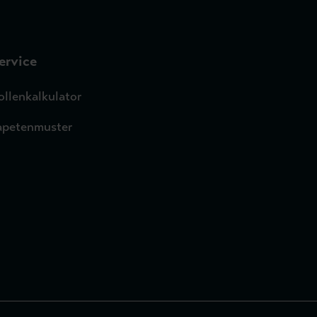
ervice
ollenkalkulator
apetenmuster