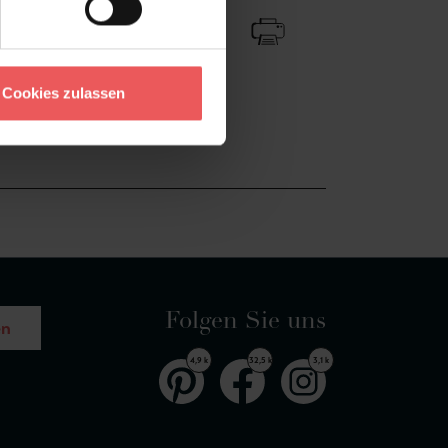
Cookies zulassen
Folgen Sie uns
en
4,9 k
32,5 k
3,1 k