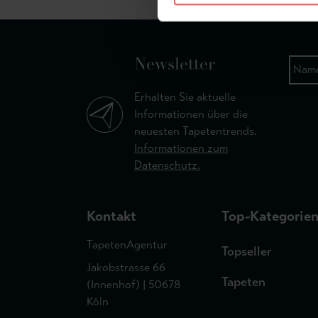
Newsletter
Erhalten Sie aktuelle
Informationen über die
neuesten Tapetentrends.
Informationen zum
Datenschutz.
Kontakt
Top-Kategorie
TapetenAgentur
Topseller
Jakobstrasse 66
Tapeten
(Innenhof) | 50678
Köln