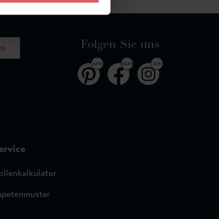
Folgen Sie uns
en
4,9 k
32,5 k
3,1 k
ervice
ollenkalkulator
apetenmuster