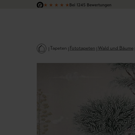
★
★
★
★
★
Bei 1245 Bewertungen
 Hauptinhalt springen
Zur Suche springen
Zur Hauptnavigation springen
Versandkostenfrei in Deutschland
Tapeten
Fototapeten
Wald und Bäume