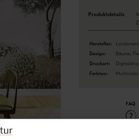
Produktdetails
V
Z
Hersteller:
Londonart
Design:
Bäume
, Fl
Druckart:
Digitaldru
Farbton:
Multicolor
FAQ