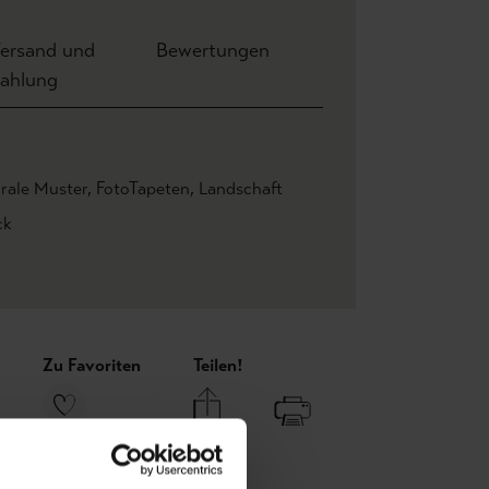
ersand und
Bewertungen
ahlung
orale Muster
, FotoTapeten
, Landschaft
ck
Zu Favoriten
Teilen!