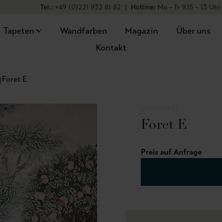
Tel.:
+49 (0)221 932 81 82
|
Hotline:
Mo – Fr 9.15 – 13 Uhr
Tapeten
Wandfarben
Magazin
Über uns
Kontakt
Foret E
LONDONART
Foret E
Preis auf Anfrage