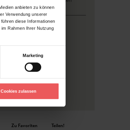
ersand und
Bewertungen
ahlung
 Medien anbieten zu können
hrer Verwendung unserer
 führen diese Informationen
ite: 4,00 m x Höhe 2,80 m
ie im Rahmen Ihrer Nutzung
adeco
ume
, Florale Muster
, FotoTapeten
,
dschaft
, Wald
Marketing
ticolor
skleber
rside 4
iv
, besteht aus 8 Bahnen
Cookies zulassen
s
Zu Favoriten
Teilen!