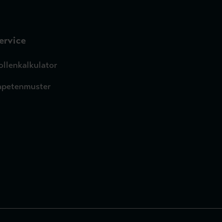
ervice
ollenkalkulator
apetenmuster