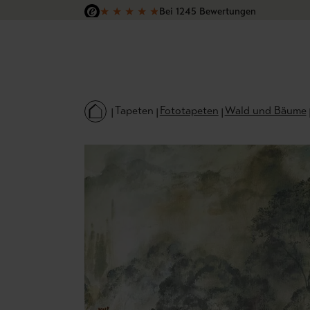
★
★
★
★
★
Bei 1245 Bewertungen
 Hauptinhalt springen
Zur Suche springen
Zur Hauptnavigation springen
Versandkostenfrei in Deutschland
Tapeten
Fototapeten
Wald und Bäume