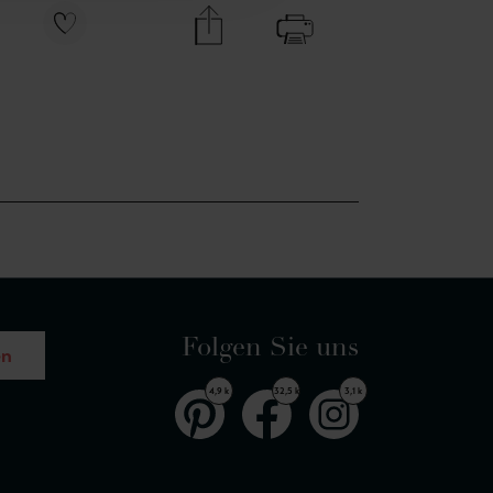
Folgen Sie uns
en
4,9 k
32,5 k
3,1 k