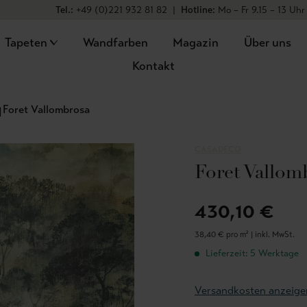
Tel.:
+49 (0)221 932 81 82
|
Hotline:
Mo – Fr 9.15 – 13 Uhr
Tapeten
Wandfarben
Magazin
Über uns
Kontakt
Foret Vallombrosa
CASADECO
Foret Vallom
430,10 €
38,40 € pro m² |
inkl. MwSt.
Lieferzeit: 5 Werktage
Versandkosten anzeige