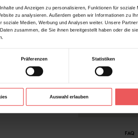
Produktdetails
V
Z
nhalte und Anzeigen zu personalisieren, Funktionen für soziale
Website zu analysieren. Außerdem geben wir Informationen zu I
r soziale Medien, Werbung und Analysen weiter. Unsere Partner
Abmessungen:
Bre
 Daten zusammen, die Sie ihnen bereitgestellt haben oder die s
n.
Hersteller:
Cas
Bä
Design:
Lan
Präferenzen
Statistiken
Farbton:
Mul
Kleber:
Vlie
Kollektion:
Rive
Konfektionierung:
Mot
ies
Auswahl erlauben
Material:
Vlie
FAQ