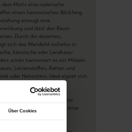
n dem Motiv eine malerische
affen einen harmonischen Blickfang.
estaltung erzeugt eine
enwirkung und lässt den Raum
einen. Durch die dezenten,
ügt sich das Wandbild mühelos in
sche, klassische oder Landhaus-
nders schön harmoniert es mit Möbeln
baum, Leinenstoffen, Rattan und
mik oder Naturstein. Ideal eignet sich
ür Wohn- und Esszimmer,
ilvolle Empfangsbereiche. Als
bild schafft es eine entspannte
gt die beruhigende Wirkung einer
Über Cookies
ft in den Raum.