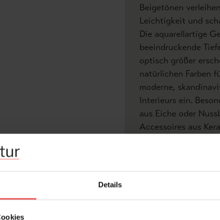
Beigetönen verleihe
Leichtigkeit und sch
Die aquarellartige G
beeindruckende Tief
optisch größer ersch
natürlichen Farben f
moderne, skandinavi
Interieurs ein. Beso
aus Eiche oder Nuss
Accessoires aus Kera
Forêt Vallombrosa f
Schlafzimmer oder st
großformatiges Wand
Atmosphäre und brin
Details
stillen Waldlandscha
Cookies