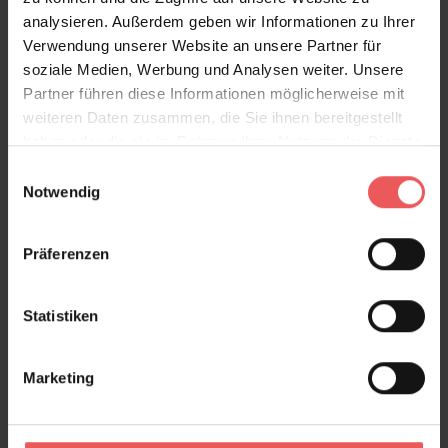
analysieren. Außerdem geben wir Informationen zu Ihrer
Ökologisches Hochleistungsvlies:
Verwendung unserer Website an unsere Partner für
Bei Bedarf kann diese Tapete auch auf einem
soziale Medien, Werbung und Analysen weiter. Unsere
besonders widerstandsfähigem Tapetenvlies
Partner führen diese Informationen möglicherweise mit
angefertigt werden. Dies ist besonders für
weiteren Daten zusammen, die Sie ihnen bereitgestellt
Objekteinrichtungen geeignet.
haben oder die sie im Rahmen Ihrer Nutzung der Dienste
Produktdetails
gesammelt haben.
Einwilligungsauswahl
Notwendig
Versand & Zahlung
Präferenzen
Bewertungen
Statistiken
FAQ
Teilen!
Marketing