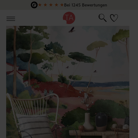
★
★
★
★
★
Bei 1245 Bewertungen
Zum Hauptinhalt springen