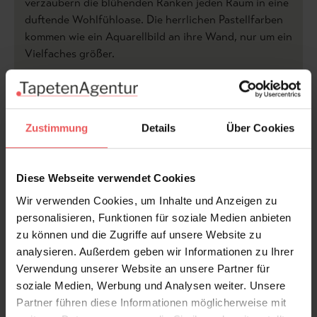
verzaubern die blühenden Ranken jeden Raum in eine
duftende Wohlfühloase. Die herrlichen Pastellfarben
kommen wie ein Aquarellbild an ihre Wand, nur um ein
Vielfaches größer.
Die Tapete Wisteria passt perfekt in ein Wohnzimmer
mit Vintage-Möbeln, einem Schiffsboden und
schicken alten Kommoden. Die großen Ranken runden
Zustimmung
Details
Über Cookies
den Stil mit der hübschen Patina und dem Used-Look
perfekt ab. Aber auch eine modern und puristisch
eingerichtete Wohnung bekommt einen ganz
Diese Webseite verwendet Cookies
besonderen Charme, wenn sich zwischen weißen
Wir verwenden Cookies, um Inhalte und Anzeigen zu
glatten Möbeln und klaren Formen die Blüten und
personalisieren, Funktionen für soziale Medien anbieten
Blätter ihren Weg bahnen. Fragen Sie gern auch nach
zu können und die Zugriffe auf unsere Website zu
einem Sondermaß!
analysieren. Außerdem geben wir Informationen zu Ihrer
Verwendung unserer Website an unsere Partner für
soziale Medien, Werbung und Analysen weiter. Unsere
Sondermaß möglich
. Die Tapete ist zu groß oder zu
Partner führen diese Informationen möglicherweise mit