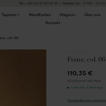
Tel.:
+49 (0)221 932 81 82
|
Hotline:
Mo – Fr 9.15 – 13 Uhr
Tapeten
Wandfarben
Magazin
Über uns
Kontakt
anz, col. 06
CASAMANCE
Franz, col. 06
110,35 €
20,72 € pro m² |
inkl. MwSt.
Lieferzeit: 7 Werktage
Versandkosten anzeige