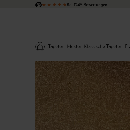
★
★
★
★
★
Bei 1245 Bewertungen
 Hauptinhalt springen
Zur Suche springen
Zur Hauptnavigation springen
Versandkostenfrei in Deutschland
Tapeten
Muster
Klassische Tapeten
Fr