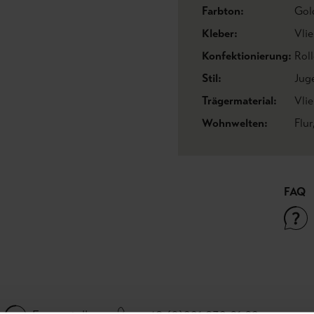
Farbton:
Gol
Kleber:
Vlie
Konfektionierung:
Roll
Stil:
Jug
Trägermaterial:
Vli
Wohnwelten:
Flur
FAQ