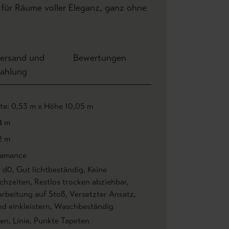
 für Räume voller Eleganz, ganz ohne
ersand und
Bewertungen
ahlung
ite: 0,53 m x Höhe 10,05 m
4 m
2 m
amance
1 d0
, Gut lichtbeständig
, Keine
chzeiten
, Restlos trocken abziehbar
,
arbeitung auf Stoß
, Versetzter Ansatz
,
d einkleistern
, Waschbeständig
en
, Linie
, Punkte Tapeten