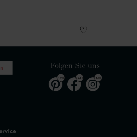
Folgen Sie uns
en
4,9 k
32,5 k
3,1 k
ervice