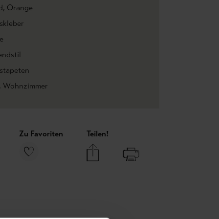
d
, Orange
skleber
e
endstil
estapeten
, Wohnzimmer
Zu Favoriten
Teilen!