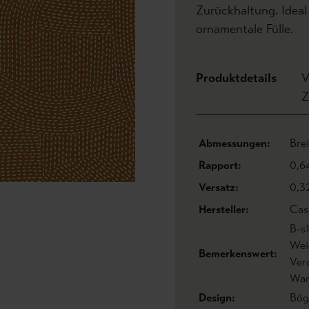
Zurückhaltung. Ideal
ornamentale Fülle.
Produktdetails
V
Z
Abmessungen:
Bre
Rapport:
0,6
Versatz:
0,3
Hersteller:
Cas
B-s
Wei
Bemerkenswert:
Ver
Wan
Design:
Bög