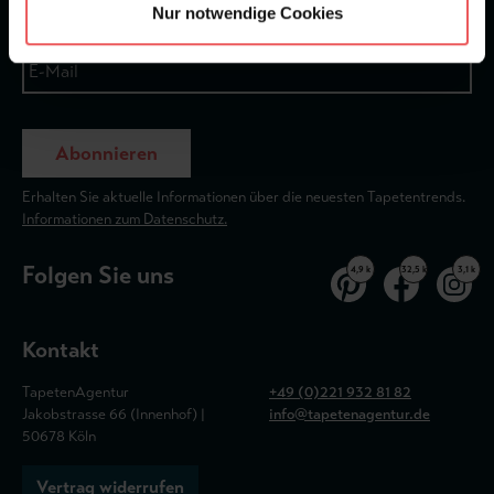
Nur notwendige Cookies
Abonnieren
Erhalten Sie aktuelle Informationen über die neuesten Tapetentrends.
Informationen zum Datenschutz.
Folgen Sie uns
4,9 k
32,5 k
3,1 k
Kontakt
TapetenAgentur
+49 (0)221 932 81 82
Jakobstrasse 66 (Innenhof) |
info@tapetenagentur.de
50678 Köln
Vertrag widerrufen