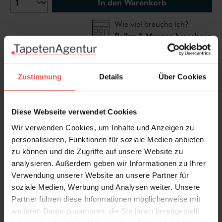
In den Warenkorb
Wie viel brauche ich?
Rollen & Mengen berechnen
Zustimmung
Details
Über Cookies
In den Raumbildern ist das Motiv ggf. mehrfach
abgebildet.
Tapete nach rechts rapportierbar.
Diese Webseite verwendet Cookies
Wir verwenden Cookies, um Inhalte und Anzeigen zu
personalisieren, Funktionen für soziale Medien anbieten
zu können und die Zugriffe auf unsere Website zu
analysieren. Außerdem geben wir Informationen zu Ihrer
Produktdetails
Verwendung unserer Website an unsere Partner für
soziale Medien, Werbung und Analysen weiter. Unsere
Versand & Zahlung
Partner führen diese Informationen möglicherweise mit
weiteren Daten zusammen, die Sie ihnen bereitgestellt
Bewertungen