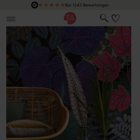
★
★
★
★
★
Bei 1245 Bewertungen
Zum Hauptinhalt springen