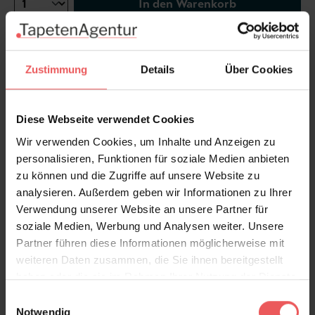
In den Warenkorb
Wie viel brauche ich?
Rollen & Mengen berechnen
Zustimmung
Details
Über Cookies
Schwedische Landhaustapete
Diese Webseite verwendet Cookies
Wir verwenden Cookies, um Inhalte und Anzeigen zu
Produktdetails
personalisieren, Funktionen für soziale Medien anbieten
zu können und die Zugriffe auf unsere Website zu
Versand & Zahlung
analysieren. Außerdem geben wir Informationen zu Ihrer
Verwendung unserer Website an unsere Partner für
soziale Medien, Werbung und Analysen weiter. Unsere
Bewertungen
Partner führen diese Informationen möglicherweise mit
weiteren Daten zusammen, die Sie ihnen bereitgestellt
haben oder die sie im Rahmen Ihrer Nutzung der Dienste
FAQ
Teilen!
gesammelt haben.
Einwilligungsauswahl
Notwendig