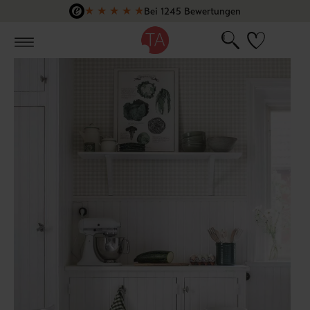
★
★
★
★
★
Bei 1245 Bewertungen
Zum Hauptinhalt springen